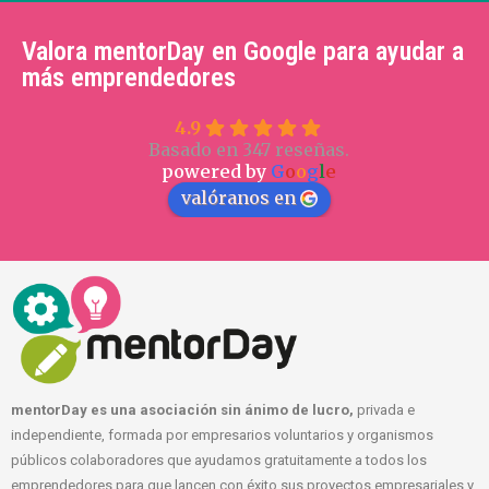
Valora mentorDay en Google para ayudar a
más emprendedores
4.9
Basado en 347 reseñas.
powered by
G
o
o
g
l
e
valóranos en
mentorDay es una asociación sin ánimo de lucro,
privada e
independiente, formada por empresarios voluntarios y organismos
públicos colaboradores que ayudamos gratuitamente a todos los
emprendedores para que lancen con éxito sus proyectos empresariales y