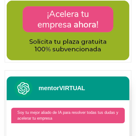
mentorVIRTUAL
Soy tu mejor aliado de IA para resolver todas tus dudas y
acelerar tu empresa