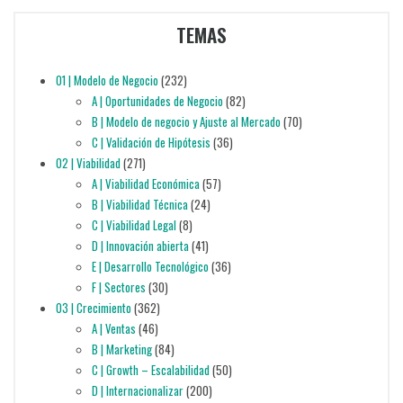
TEMAS
01 | Modelo de Negocio
(232)
A | Oportunidades de Negocio
(82)
B | Modelo de negocio y Ajuste al Mercado
(70)
C | Validación de Hipótesis
(36)
02 | Viabilidad
(271)
A | Viabilidad Económica
(57)
B | Viabilidad Técnica
(24)
C | Viabilidad Legal
(8)
D | Innovación abierta
(41)
E | Desarrollo Tecnológico
(36)
F | Sectores
(30)
03 | Crecimiento
(362)
A | Ventas
(46)
B | Marketing
(84)
C | Growth – Escalabilidad
(50)
D | Internacionalizar
(200)