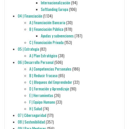
Internacionalización
(94)
Softlanding Europa
(106)
04 | Financiación
(1.134)
A | Financiación Bancaria
(30)
B | Financiación Pública
(878)
Ayudas y subvenciones
(787)
C | Financiación Privada
(153)
05 | Estrategia
(82)
A | Plan Estratégico
(38)
06 | Desarrollo Personal
(506)
A | Competencias Personales
(186)
B | Reducir Fracaso
(65)
C | Bloqueos del Emprendedor
(32)
D | Formación y Aprendizaje
(90)
E | Herramientas
(26)
F | Equipo Humano
(33)
H | Salud
(74)
07 | Ciberseguridad
(171)
08 | Sostenibilidad
(357)
09 | Para Mentores
(156)