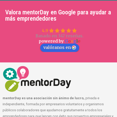
Valora mentorDay en Google para ayudar a
más emprendedores
4.9
Basado en 347 reseñas.
powered by
G
o
o
g
l
e
valóranos en
mentorDay es una asociación sin ánimo de lucro,
privada e
independiente, formada por empresarios voluntarios y organismos
públicos colaboradores que ayudamos gratuitamente a todos los
emprendedores para que lancen con éxito sus proyectos empresariales y