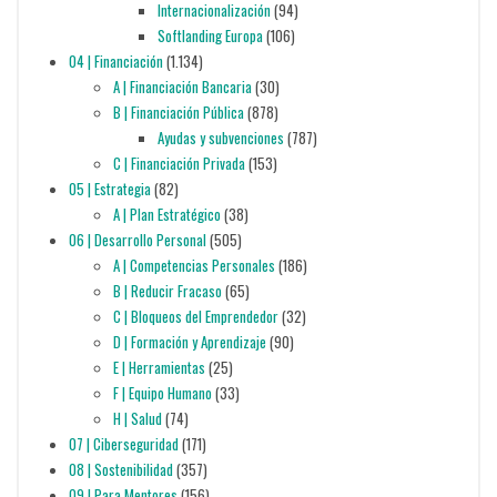
Internacionalización
(94)
Softlanding Europa
(106)
04 | Financiación
(1.134)
A | Financiación Bancaria
(30)
B | Financiación Pública
(878)
Ayudas y subvenciones
(787)
C | Financiación Privada
(153)
05 | Estrategia
(82)
A | Plan Estratégico
(38)
06 | Desarrollo Personal
(505)
A | Competencias Personales
(186)
B | Reducir Fracaso
(65)
C | Bloqueos del Emprendedor
(32)
D | Formación y Aprendizaje
(90)
E | Herramientas
(25)
F | Equipo Humano
(33)
H | Salud
(74)
07 | Ciberseguridad
(171)
08 | Sostenibilidad
(357)
09 | Para Mentores
(156)