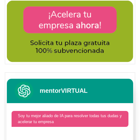
mentorVIRTUAL
Soy tu mejor aliado de IA para resolver todas tus dudas y
acelerar tu empresa