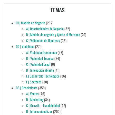
TEMAS
01 | Modelo de Negocio
(232)
A | Oportunidades de Negocio
(82)
B | Modelo de negocio y Ajuste al Mercado
(70)
C | Validación de Hipótesis
(36)
02 | Viabilidad
(271)
A | Viabilidad Económica
(57)
B | Viabilidad Técnica
(24)
C | Viabilidad Legal
(8)
D | Innovación abierta
(41)
E | Desarrollo Tecnológico
(36)
F | Sectores
(30)
03 | Crecimiento
(359)
A | Ventas
(46)
B | Marketing
(84)
C | Growth – Escalabilidad
(47)
D | Internacionalizar
(200)