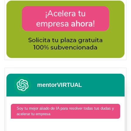
mentorVIRTUAL
Soy tu mejor aliado de IA para resolver todas tus dudas y
acelerar tu empresa