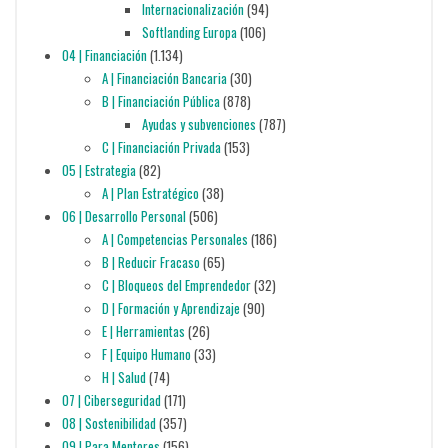
Internacionalización
(94)
Softlanding Europa
(106)
04 | Financiación
(1.134)
A | Financiación Bancaria
(30)
B | Financiación Pública
(878)
Ayudas y subvenciones
(787)
C | Financiación Privada
(153)
05 | Estrategia
(82)
A | Plan Estratégico
(38)
06 | Desarrollo Personal
(506)
A | Competencias Personales
(186)
B | Reducir Fracaso
(65)
C | Bloqueos del Emprendedor
(32)
D | Formación y Aprendizaje
(90)
E | Herramientas
(26)
F | Equipo Humano
(33)
H | Salud
(74)
07 | Ciberseguridad
(171)
08 | Sostenibilidad
(357)
09 | Para Mentores
(156)