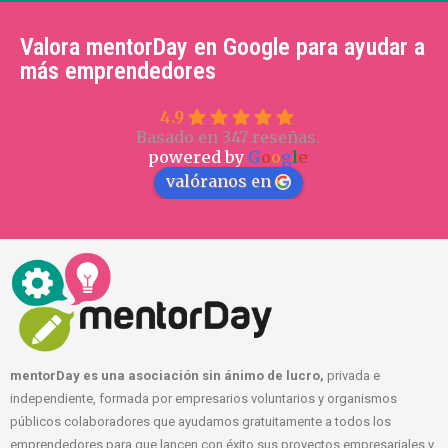
Valora mentorDay en Google para ayudar a
más emprendedores
4.9
Basado en 347 reseñas.
powered by
G
o
o
g
l
e
valóranos en
mentorDay es una asociación sin ánimo de lucro,
privada e
independiente, formada por empresarios voluntarios y organismos
públicos colaboradores que ayudamos gratuitamente a todos los
emprendedores para que lancen con éxito sus proyectos empresariales y