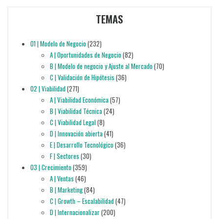
TEMAS
01 | Modelo de Negocio
(232)
A | Oportunidades de Negocio
(82)
B | Modelo de negocio y Ajuste al Mercado
(70)
C | Validación de Hipótesis
(36)
02 | Viabilidad
(271)
A | Viabilidad Económica
(57)
B | Viabilidad Técnica
(24)
C | Viabilidad Legal
(8)
D | Innovación abierta
(41)
E | Desarrollo Tecnológico
(36)
F | Sectores
(30)
03 | Crecimiento
(359)
A | Ventas
(46)
B | Marketing
(84)
C | Growth – Escalabilidad
(47)
D | Internacionalizar
(200)