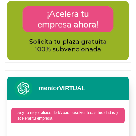
mentorVIRTUAL
Soy tu mejor aliado de IA para resolver todas tus dudas y
acelerar tu empresa