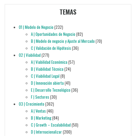
TEMAS
01 | Modelo de Negocio
(232)
A | Oportunidades de Negocio
(82)
B | Modelo de negocio y Ajuste al Mercado
(70)
C | Validación de Hipótesis
(36)
02 | Viabilidad
(271)
A | Viabilidad Económica
(57)
B | Viabilidad Técnica
(24)
C | Viabilidad Legal
(8)
D | Innovación abierta
(41)
E | Desarrollo Tecnológico
(36)
F | Sectores
(30)
03 | Crecimiento
(362)
A | Ventas
(46)
B | Marketing
(84)
C | Growth – Escalabilidad
(50)
D | Internacionalizar
(200)