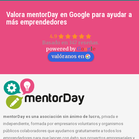
Valora mentorDay en Google para ayudar a
más emprendedores
4.9
Basado en 347 reseñas.
powered by
G
o
o
g
l
e
valóranos en
mentorDay es una asociación sin ánimo de lucro,
privada e
independiente, formada por empresarios voluntarios y organismos
públicos colaboradores que ayudamos gratuitamente a todos los
emprendedores para que lancen con éxito sus proyectos empresariales y