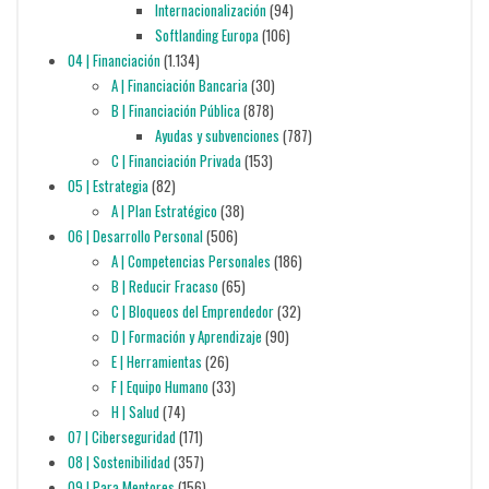
Internacionalización
(94)
Softlanding Europa
(106)
04 | Financiación
(1.134)
A | Financiación Bancaria
(30)
B | Financiación Pública
(878)
Ayudas y subvenciones
(787)
C | Financiación Privada
(153)
05 | Estrategia
(82)
A | Plan Estratégico
(38)
06 | Desarrollo Personal
(506)
A | Competencias Personales
(186)
B | Reducir Fracaso
(65)
C | Bloqueos del Emprendedor
(32)
D | Formación y Aprendizaje
(90)
E | Herramientas
(26)
F | Equipo Humano
(33)
H | Salud
(74)
07 | Ciberseguridad
(171)
08 | Sostenibilidad
(357)
09 | Para Mentores
(156)