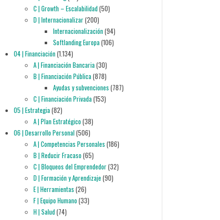
C | Growth – Escalabilidad
(50)
D | Internacionalizar
(200)
Internacionalización
(94)
Softlanding Europa
(106)
04 | Financiación
(1.134)
A | Financiación Bancaria
(30)
B | Financiación Pública
(878)
Ayudas y subvenciones
(787)
C | Financiación Privada
(153)
05 | Estrategia
(82)
A | Plan Estratégico
(38)
06 | Desarrollo Personal
(506)
A | Competencias Personales
(186)
B | Reducir Fracaso
(65)
C | Bloqueos del Emprendedor
(32)
D | Formación y Aprendizaje
(90)
E | Herramientas
(26)
F | Equipo Humano
(33)
H | Salud
(74)