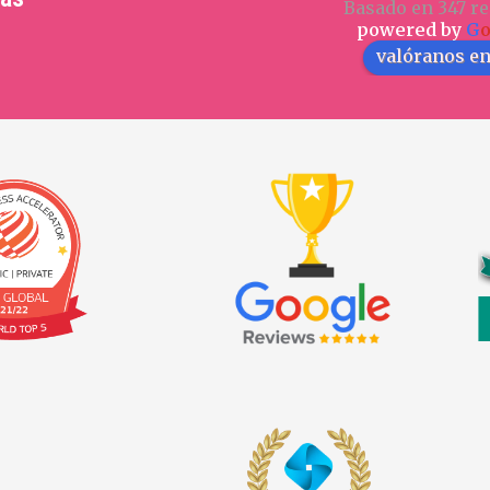
Basado en 347 re
powered by
G
valóranos e