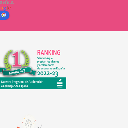
señas.
o
o
g
l
e
n