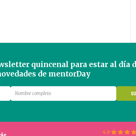
sletter quincenal para estar al día 
 novedades de mentorDay
4.9
más