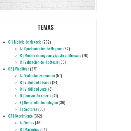
TEMAS
01 | Modelo de Negocio
(232)
A | Oportunidades de Negocio
(82)
B | Modelo de negocio y Ajuste al Mercado
(70)
C | Validación de Hipótesis
(36)
02 | Viabilidad
(271)
A | Viabilidad Económica
(57)
B | Viabilidad Técnica
(24)
C | Viabilidad Legal
(8)
D | Innovación abierta
(41)
E | Desarrollo Tecnológico
(36)
F | Sectores
(30)
03 | Crecimiento
(362)
A | Ventas
(46)
B | Marketing
(84)