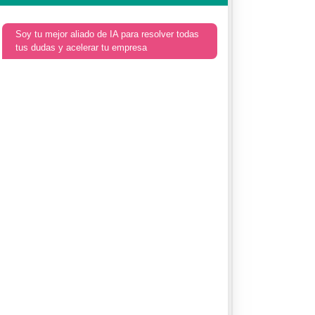
Soy tu mejor aliado de IA para resolver todas
tus dudas y acelerar tu empresa