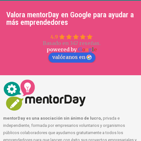
Valora mentorDay en Google para ayudar a
más emprendedores
4.9
Basado en 347 reseñas.
powered by
G
o
o
g
l
e
valóranos en
mentorDay es una asociación sin ánimo de lucro,
privada e
independiente, formada por empresarios voluntarios y organismos
públicos colaboradores que ayudamos gratuitamente a todos los
emprendedores para que lancen con éxito sus proyectos empresariales y