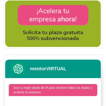
mentorVIRTUAL
Soy tu mejor aliado de IA para resolver todas tus dudas y
acelerar tu empresa