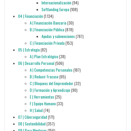
Internacionalización
(94)
Softlanding Europa
(108)
04 | Financiación
(1.134)
A | Financiación Bancaria
(30)
B | Financiación Pública
(878)
Ayudas y subvenciones
(787)
C | Financiación Privada
(153)
05 | Estrategia
(82)
A | Plan Estratégico
(38)
06 | Desarrollo Personal
(506)
A | Competencias Personales
(187)
B | Reducir Fracaso
(65)
C | Bloqueos del Emprendedor
(32)
D | Formación y Aprendizaje
(90)
E | Herramientas
(25)
F | Equipo Humano
(33)
H | Salud
(74)
07 | Ciberseguridad
(171)
08 | Sostenibilidad
(357)
09 | Para Mentores
(156)