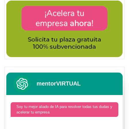
mentorVIRTUAL
Soy tu mejor aliado de IA para resolver todas tus dudas y
acelerar tu empresa