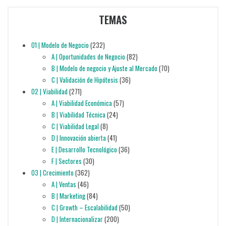
TEMAS
01 | Modelo de Negocio
(232)
A | Oportunidades de Negocio
(82)
B | Modelo de negocio y Ajuste al Mercado
(70)
C | Validación de Hipótesis
(36)
02 | Viabilidad
(271)
A | Viabilidad Económica
(57)
B | Viabilidad Técnica
(24)
C | Viabilidad Legal
(8)
D | Innovación abierta
(41)
E | Desarrollo Tecnológico
(36)
F | Sectores
(30)
03 | Crecimiento
(362)
A | Ventas
(46)
B | Marketing
(84)
C | Growth – Escalabilidad
(50)
D | Internacionalizar
(200)