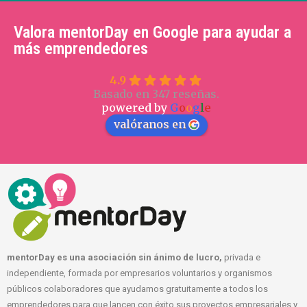
Valora mentorDay en Google para ayudar a
más emprendedores
4.9
Basado en 347 reseñas.
powered by
G
o
o
g
l
e
valóranos en
mentorDay es una asociación sin ánimo de lucro,
privada e
independiente, formada por empresarios voluntarios y organismos
públicos colaboradores que ayudamos gratuitamente a todos los
emprendedores para que lancen con éxito sus proyectos empresariales y