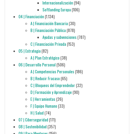
Internacionalización
(94)
Softlanding Europa
(106)
04 | Financiación
(1.134)
A | Financiación Bancaria
(30)
B | Financiación Pública
(878)
Ayudas y subvenciones
(787)
C | Financiación Privada
(153)
05 | Estrategia
(82)
A | Plan Estratégico
(38)
06 | Desarrollo Personal
(506)
A | Competencias Personales
(186)
B | Reducir Fracaso
(65)
C | Bloqueos del Emprendedor
(32)
D | Formación y Aprendizaje
(90)
E | Herramientas
(26)
F | Equipo Humano
(33)
H | Salud
(74)
07 | Ciberseguridad
(171)
08 | Sostenibilidad
(357)
09 | Para Mentores
(156)