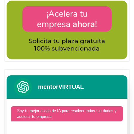
mentorVIRTUAL
Soy tu mejor aliado de IA para resolver todas tus dudas y
acelerar tu empresa