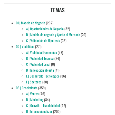
TEMAS
01 | Modelo de Negocio
(232)
A | Oportunidades de Negocio
(82)
B | Modelo de negocio y Ajuste al Mercado
(70)
C | Validación de Hipótesis
(36)
02 | Viabilidad
(271)
A | Viabilidad Económica
(57)
B | Viabilidad Técnica
(24)
C | Viabilidad Legal
(8)
D | Innovación abierta
(41)
E | Desarrollo Tecnológico
(36)
F | Sectores
(30)
03 | Crecimiento
(359)
A | Ventas
(46)
B | Marketing
(84)
C | Growth – Escalabilidad
(47)
D | Internacionalizar
(200)