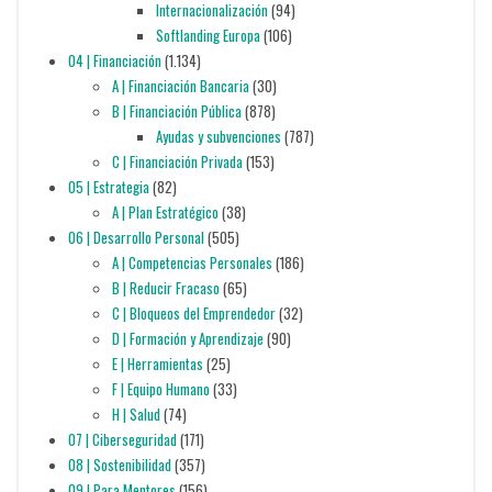
Internacionalización
(94)
Softlanding Europa
(106)
04 | Financiación
(1.134)
A | Financiación Bancaria
(30)
B | Financiación Pública
(878)
Ayudas y subvenciones
(787)
C | Financiación Privada
(153)
05 | Estrategia
(82)
A | Plan Estratégico
(38)
06 | Desarrollo Personal
(505)
A | Competencias Personales
(186)
B | Reducir Fracaso
(65)
C | Bloqueos del Emprendedor
(32)
D | Formación y Aprendizaje
(90)
E | Herramientas
(25)
F | Equipo Humano
(33)
H | Salud
(74)
07 | Ciberseguridad
(171)
08 | Sostenibilidad
(357)
09 | Para Mentores
(156)