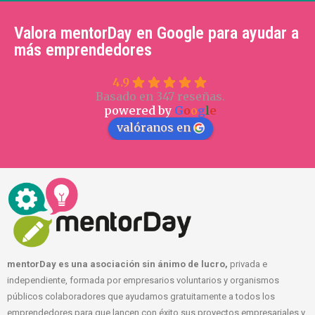
Valora mentorDay en Google para ayudar a
más emprendedores
4.9
Basado en 347 reseñas.
powered by
G
o
o
g
l
e
valóranos en
mentorDay es una asociación sin ánimo de lucro,
privada e
independiente, formada por empresarios voluntarios y organismos
públicos colaboradores que ayudamos gratuitamente a todos los
emprendedores para que lancen con éxito sus proyectos empresariales y