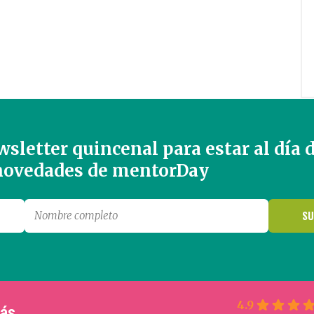
sletter quincenal para estar al día 
 novedades de mentorDay
4.9
más