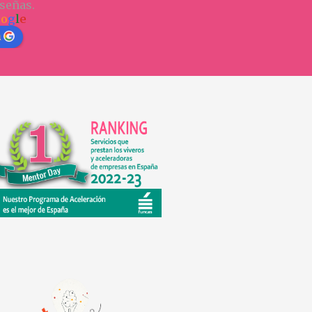
señas.
o
o
g
l
e
n