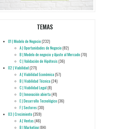
TEMAS
01 | Modelo de Negocio
(232)
A | Oportunidades de Negocio
(82)
B | Modelo de negocio y Ajuste al Mercado
(70)
C | Validación de Hipótesis
(36)
02 | Viabilidad
(271)
A | Viabilidad Económica
(57)
B | Viabilidad Técnica
(24)
C | Viabilidad Legal
(8)
D | Innovación abierta
(41)
E | Desarrollo Tecnológico
(36)
F | Sectores
(30)
03 | Crecimiento
(359)
A | Ventas
(46)
B | Marketing
(84)