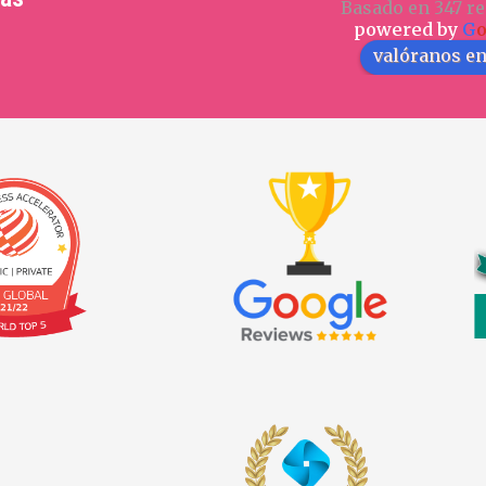
Basado en 347 re
powered by
G
valóranos e