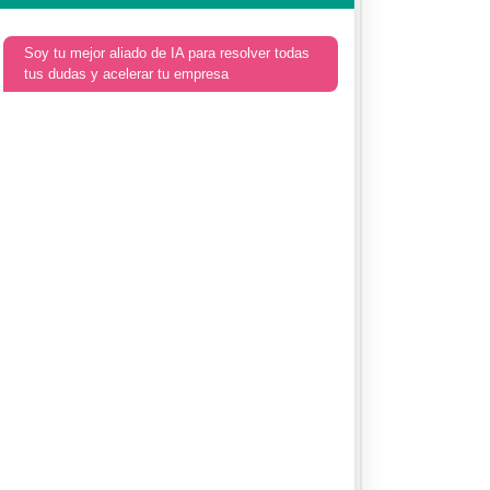
Soy tu mejor aliado de IA para resolver todas
tus dudas y acelerar tu empresa