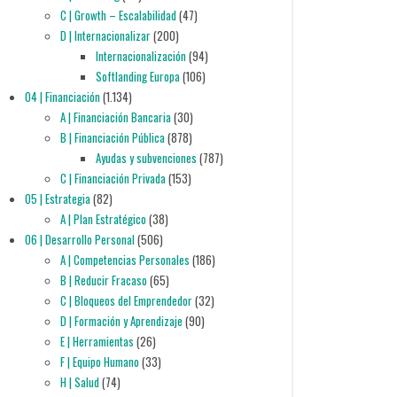
C | Growth – Escalabilidad
(47)
D | Internacionalizar
(200)
Internacionalización
(94)
Softlanding Europa
(106)
04 | Financiación
(1.134)
A | Financiación Bancaria
(30)
B | Financiación Pública
(878)
Ayudas y subvenciones
(787)
C | Financiación Privada
(153)
05 | Estrategia
(82)
A | Plan Estratégico
(38)
06 | Desarrollo Personal
(506)
A | Competencias Personales
(186)
B | Reducir Fracaso
(65)
C | Bloqueos del Emprendedor
(32)
D | Formación y Aprendizaje
(90)
E | Herramientas
(26)
F | Equipo Humano
(33)
H | Salud
(74)