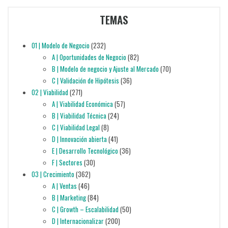
TEMAS
01 | Modelo de Negocio
(232)
A | Oportunidades de Negocio
(82)
B | Modelo de negocio y Ajuste al Mercado
(70)
C | Validación de Hipótesis
(36)
02 | Viabilidad
(271)
A | Viabilidad Económica
(57)
B | Viabilidad Técnica
(24)
C | Viabilidad Legal
(8)
D | Innovación abierta
(41)
E | Desarrollo Tecnológico
(36)
F | Sectores
(30)
03 | Crecimiento
(362)
A | Ventas
(46)
B | Marketing
(84)
C | Growth – Escalabilidad
(50)
D | Internacionalizar
(200)