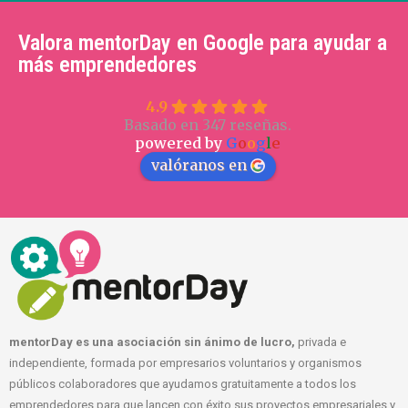
Valora mentorDay en Google para ayudar a
más emprendedores
4.9
Basado en 347 reseñas.
powered by
G
o
o
g
l
e
valóranos en
mentorDay es una asociación sin ánimo de lucro,
privada e
independiente, formada por empresarios voluntarios y organismos
públicos colaboradores que ayudamos gratuitamente a todos los
emprendedores para que lancen con éxito sus proyectos empresariales y