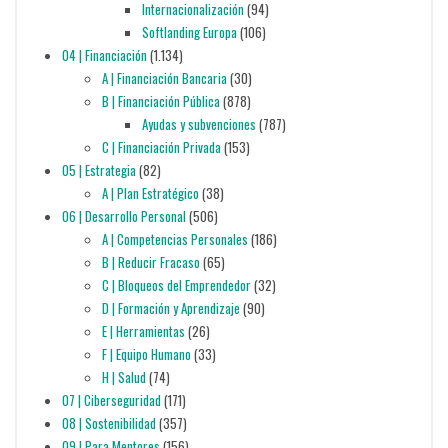
Internacionalización
(94)
Softlanding Europa
(106)
04 | Financiación
(1.134)
A | Financiación Bancaria
(30)
B | Financiación Pública
(878)
Ayudas y subvenciones
(787)
C | Financiación Privada
(153)
05 | Estrategia
(82)
A | Plan Estratégico
(38)
06 | Desarrollo Personal
(506)
A | Competencias Personales
(186)
B | Reducir Fracaso
(65)
C | Bloqueos del Emprendedor
(32)
D | Formación y Aprendizaje
(90)
E | Herramientas
(26)
F | Equipo Humano
(33)
H | Salud
(74)
07 | Ciberseguridad
(171)
08 | Sostenibilidad
(357)
09 | Para Mentores
(156)