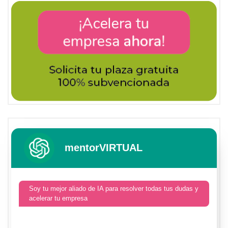
mentorVIRTUAL
Soy tu mejor aliado de IA para resolver todas tus dudas y
acelerar tu empresa