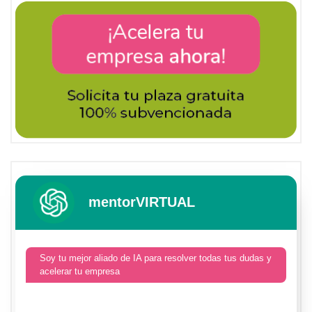
mentorVIRTUAL
Soy tu mejor aliado de IA para resolver todas tus dudas y
acelerar tu empresa