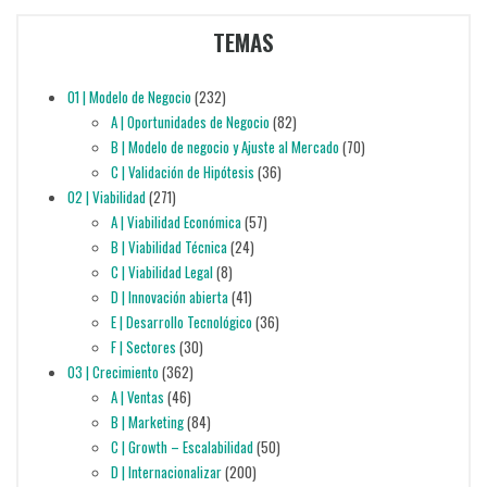
TEMAS
01 | Modelo de Negocio
(232)
A | Oportunidades de Negocio
(82)
B | Modelo de negocio y Ajuste al Mercado
(70)
C | Validación de Hipótesis
(36)
02 | Viabilidad
(271)
A | Viabilidad Económica
(57)
B | Viabilidad Técnica
(24)
C | Viabilidad Legal
(8)
D | Innovación abierta
(41)
E | Desarrollo Tecnológico
(36)
F | Sectores
(30)
03 | Crecimiento
(362)
A | Ventas
(46)
B | Marketing
(84)
C | Growth – Escalabilidad
(50)
D | Internacionalizar
(200)