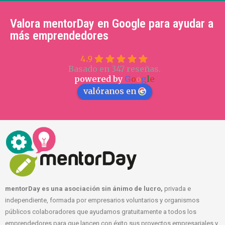
Valora mentorDay en Google para ayudar a
más emprendedores
4.9
Basado en 347 reseñas.
powered by
G
o
o
g
l
e
valóranos en
mentorDay es una asociación sin ánimo de lucro,
privada e
independiente, formada por empresarios voluntarios y organismos
públicos colaboradores que ayudamos gratuitamente a todos los
emprendedores para que lancen con éxito sus proyectos empresariales y