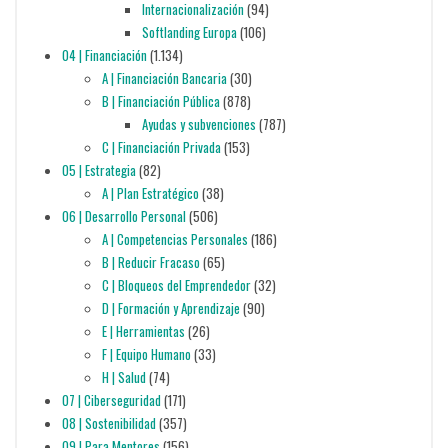
Internacionalización
(94)
Softlanding Europa
(106)
04 | Financiación
(1.134)
A | Financiación Bancaria
(30)
B | Financiación Pública
(878)
Ayudas y subvenciones
(787)
C | Financiación Privada
(153)
05 | Estrategia
(82)
A | Plan Estratégico
(38)
06 | Desarrollo Personal
(506)
A | Competencias Personales
(186)
B | Reducir Fracaso
(65)
C | Bloqueos del Emprendedor
(32)
D | Formación y Aprendizaje
(90)
E | Herramientas
(26)
F | Equipo Humano
(33)
H | Salud
(74)
07 | Ciberseguridad
(171)
08 | Sostenibilidad
(357)
09 | Para Mentores
(156)