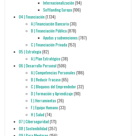
Internacionalización
(94)
Softlanding Europa
(106)
04 | Financiación
(1.134)
A | Financiación Bancaria
(30)
B | Financiación Pública
(878)
Ayudas y subvenciones
(787)
C | Financiación Privada
(153)
05 | Estrategia
(82)
A | Plan Estratégico
(38)
06 | Desarrollo Personal
(506)
A | Competencias Personales
(186)
B | Reducir Fracaso
(65)
C | Bloqueos del Emprendedor
(32)
D | Formación y Aprendizaje
(90)
E | Herramientas
(26)
F | Equipo Humano
(33)
H | Salud
(74)
07 | Ciberseguridad
(171)
08 | Sostenibilidad
(357)
09 | Para Mentores
(156)