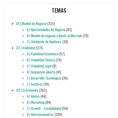
TEMAS
01 | Modelo de Negocio
(232)
A | Oportunidades de Negocio
(82)
B | Modelo de negocio y Ajuste al Mercado
(70)
C | Validación de Hipótesis
(36)
02 | Viabilidad
(271)
A | Viabilidad Económica
(57)
B | Viabilidad Técnica
(24)
C | Viabilidad Legal
(8)
D | Innovación abierta
(41)
E | Desarrollo Tecnológico
(36)
F | Sectores
(30)
03 | Crecimiento
(362)
A | Ventas
(46)
B | Marketing
(84)
C | Growth – Escalabilidad
(50)
D | Internacionalizar
(200)