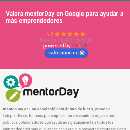
Valora mentorDay en Google para ayudar a
más emprendedores
4.9
Basado en 347 reseñas.
powered by
G
o
o
g
l
e
valóranos en
mentorDay es una asociación sin ánimo de lucro,
privada e
independiente, formada por empresarios voluntarios y organismos
públicos colaboradores que ayudamos gratuitamente a todos los
emprendedores para que lancen con éxito sus proyectos empresariales y