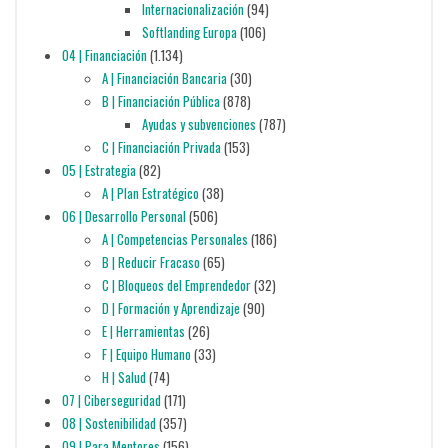
Internacionalización
(94)
Softlanding Europa
(106)
04 | Financiación
(1.134)
A | Financiación Bancaria
(30)
B | Financiación Pública
(878)
Ayudas y subvenciones
(787)
C | Financiación Privada
(153)
05 | Estrategia
(82)
A | Plan Estratégico
(38)
06 | Desarrollo Personal
(506)
A | Competencias Personales
(186)
B | Reducir Fracaso
(65)
C | Bloqueos del Emprendedor
(32)
D | Formación y Aprendizaje
(90)
E | Herramientas
(26)
F | Equipo Humano
(33)
H | Salud
(74)
07 | Ciberseguridad
(171)
08 | Sostenibilidad
(357)
09 | Para Mentores
(156)