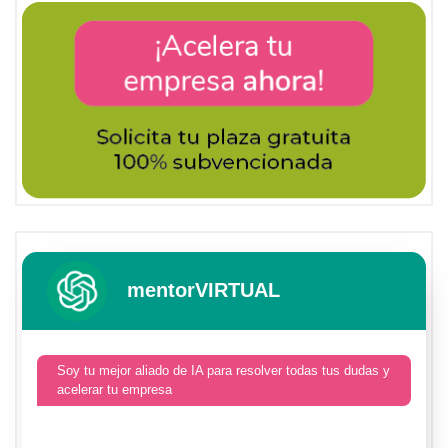
mentorVIRTUAL
Soy tu mejor aliado de IA para resolver todas tus dudas y
acelerar tu empresa