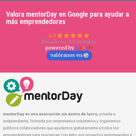
Valora mentorDay en Google para ayudar a
más emprendedores
4.9
Basado en 347 reseñas.
powered by
G
o
o
g
l
e
valóranos en
mentorDay es una asociación sin ánimo de lucro,
privada e
independiente, formada por empresarios voluntarios y organismos
públicos colaboradores que ayudamos gratuitamente a todos los
emprendedores para que lancen con éxito sus proyectos empresariales y