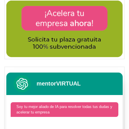
mentorVIRTUAL
Soy tu mejor aliado de IA para resolver todas tus dudas y
acelerar tu empresa