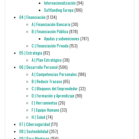
Internacionalización
(94)
Softlanding Europa
(106)
04 | Financiación
(1.134)
A | Financiación Bancaria
(30)
B | Financiación Pública
(878)
Ayudas y subvenciones
(787)
C | Financiación Privada
(153)
05 | Estrategia
(82)
A | Plan Estratégico
(38)
06 | Desarrollo Personal
(506)
A | Competencias Personales
(186)
B | Reducir Fracaso
(65)
C | Bloqueos del Emprendedor
(32)
D | Formación y Aprendizaje
(90)
E | Herramientas
(26)
F | Equipo Humano
(33)
H | Salud
(74)
07 | Ciberseguridad
(171)
08 | Sostenibilidad
(357)
09 | Para Mentores
(156)