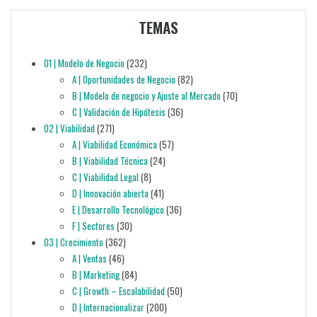
TEMAS
01 | Modelo de Negocio
(232)
A | Oportunidades de Negocio
(82)
B | Modelo de negocio y Ajuste al Mercado
(70)
C | Validación de Hipótesis
(36)
02 | Viabilidad
(271)
A | Viabilidad Económica
(57)
B | Viabilidad Técnica
(24)
C | Viabilidad Legal
(8)
D | Innovación abierta
(41)
E | Desarrollo Tecnológico
(36)
F | Sectores
(30)
03 | Crecimiento
(362)
A | Ventas
(46)
B | Marketing
(84)
C | Growth – Escalabilidad
(50)
D | Internacionalizar
(200)