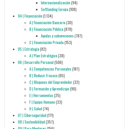
Internacionalización
(94)
Softlanding Europa
(108)
04 | Financiación
(1.134)
A | Financiación Bancaria
(30)
B | Financiación Pública
(878)
Ayudas y subvenciones
(787)
C | Financiación Privada
(153)
05 | Estrategia
(82)
A | Plan Estratégico
(38)
06 | Desarrollo Personal
(506)
A | Competencias Personales
(187)
B | Reducir Fracaso
(65)
C | Bloqueos del Emprendedor
(32)
D | Formación y Aprendizaje
(90)
E | Herramientas
(25)
F | Equipo Humano
(33)
H | Salud
(74)
07 | Ciberseguridad
(171)
08 | Sostenibilidad
(357)
09 | Para Mentores
(156)