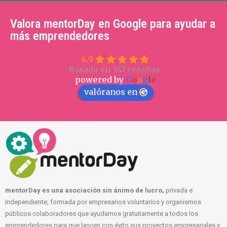
Valora mentorDay en Google para ayudar a
más emprendedores
4.9
Basado en 347 reseñas.
powered by
G
o
o
g
l
e
valóranos en
mentorDay es una asociación sin ánimo de lucro,
privada e
independiente, formada por empresarios voluntarios y organismos
públicos colaboradores que ayudamos gratuitamente a todos los
emprendedores para que lancen con éxito sus proyectos empresariales y