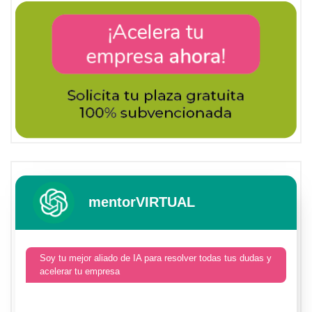
mentorVIRTUAL
Soy tu mejor aliado de IA para resolver todas tus dudas y
acelerar tu empresa