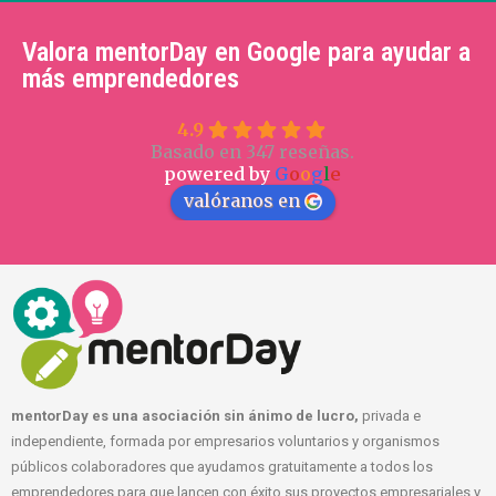
Valora mentorDay en Google para ayudar a
más emprendedores
4.9
Basado en 347 reseñas.
powered by
G
o
o
g
l
e
valóranos en
mentorDay es una asociación sin ánimo de lucro,
privada e
independiente, formada por empresarios voluntarios y organismos
públicos colaboradores que ayudamos gratuitamente a todos los
emprendedores para que lancen con éxito sus proyectos empresariales y