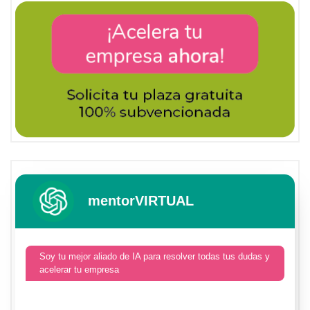
mentorVIRTUAL
Soy tu mejor aliado de IA para resolver todas tus dudas y
acelerar tu empresa