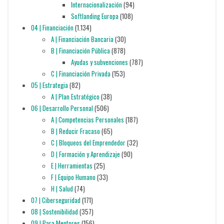
Internacionalización
(94)
Softlanding Europa
(108)
04 | Financiación
(1.134)
A | Financiación Bancaria
(30)
B | Financiación Pública
(878)
Ayudas y subvenciones
(787)
C | Financiación Privada
(153)
05 | Estrategia
(82)
A | Plan Estratégico
(38)
06 | Desarrollo Personal
(506)
A | Competencias Personales
(187)
B | Reducir Fracaso
(65)
C | Bloqueos del Emprendedor
(32)
D | Formación y Aprendizaje
(90)
E | Herramientas
(25)
F | Equipo Humano
(33)
H | Salud
(74)
07 | Ciberseguridad
(171)
08 | Sostenibilidad
(357)
09 | Para Mentores
(156)