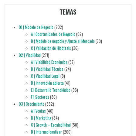
TEMAS
01 | Modelo de Negocio
(232)
A | Oportunidades de Negocio
(82)
B | Modelo de negocio y Ajuste al Mercado
(70)
C | Validación de Hipótesis
(36)
02 | Viabilidad
(271)
A | Viabilidad Económica
(57)
B | Viabilidad Técnica
(24)
C | Viabilidad Legal
(8)
D | Innovación abierta
(41)
E | Desarrollo Tecnológico
(36)
F | Sectores
(30)
03 | Crecimiento
(362)
A | Ventas
(46)
B | Marketing
(84)
C | Growth – Escalabilidad
(50)
D | Internacionalizar
(200)