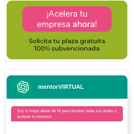
mentorVIRTUAL
Soy tu mejor aliado de IA para resolver todas tus dudas y
acelerar tu empresa