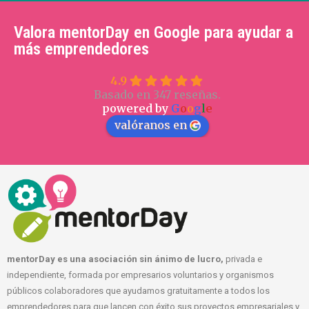
Valora mentorDay en Google para ayudar a
más emprendedores
4.9
Basado en 347 reseñas.
powered by
G
o
o
g
l
e
valóranos en
mentorDay es una asociación sin ánimo de lucro,
privada e
independiente, formada por empresarios voluntarios y organismos
públicos colaboradores que ayudamos gratuitamente a todos los
emprendedores para que lancen con éxito sus proyectos empresariales y