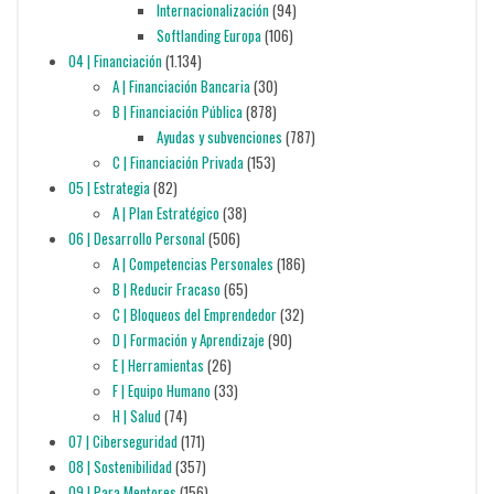
Internacionalización
(94)
Softlanding Europa
(106)
04 | Financiación
(1.134)
A | Financiación Bancaria
(30)
B | Financiación Pública
(878)
Ayudas y subvenciones
(787)
C | Financiación Privada
(153)
05 | Estrategia
(82)
A | Plan Estratégico
(38)
06 | Desarrollo Personal
(506)
A | Competencias Personales
(186)
B | Reducir Fracaso
(65)
C | Bloqueos del Emprendedor
(32)
D | Formación y Aprendizaje
(90)
E | Herramientas
(26)
F | Equipo Humano
(33)
H | Salud
(74)
07 | Ciberseguridad
(171)
08 | Sostenibilidad
(357)
09 | Para Mentores
(156)