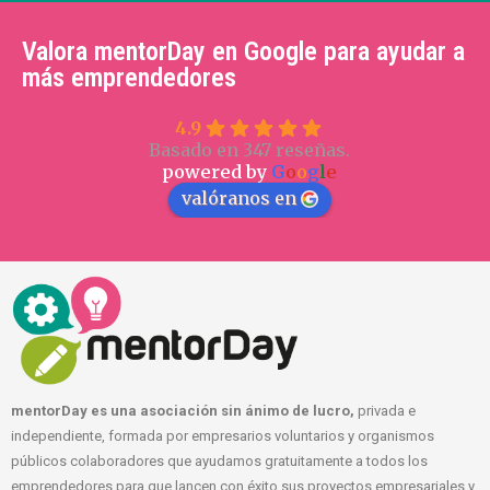
Valora mentorDay en Google para ayudar a
más emprendedores
4.9
Basado en 347 reseñas.
powered by
G
o
o
g
l
e
valóranos en
mentorDay es una asociación sin ánimo de lucro,
privada e
independiente, formada por empresarios voluntarios y organismos
públicos colaboradores que ayudamos gratuitamente a todos los
emprendedores para que lancen con éxito sus proyectos empresariales y