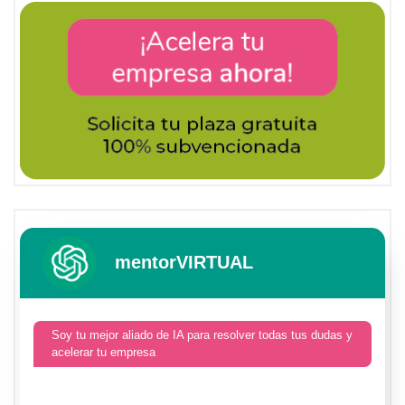
mentorVIRTUAL
Soy tu mejor aliado de IA para resolver todas tus dudas y
acelerar tu empresa