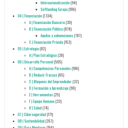
Internacionalización
(94)
Softlanding Europa
(106)
04 | Financiación
(1.134)
A | Financiación Bancaria
(30)
B | Financiación Pública
(878)
Ayudas y subvenciones
(787)
C | Financiación Privada
(153)
05 | Estrategia
(82)
A | Plan Estratégico
(38)
06 | Desarrollo Personal
(505)
A | Competencias Personales
(186)
B | Reducir Fracaso
(65)
C | Bloqueos del Emprendedor
(32)
D | Formación y Aprendizaje
(90)
E | Herramientas
(25)
F | Equipo Humano
(33)
H | Salud
(74)
07 | Ciberseguridad
(171)
08 | Sostenibilidad
(357)
09 | Para Mentores
(156)