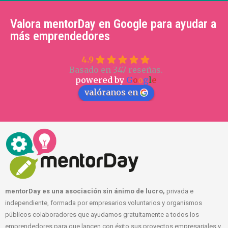
Valora mentorDay en Google para ayudar a
más emprendedores
4.9
Basado en 347 reseñas.
powered by
G
o
o
g
l
e
valóranos en
mentorDay es una asociación sin ánimo de lucro,
privada e
independiente, formada por empresarios voluntarios y organismos
públicos colaboradores que ayudamos gratuitamente a todos los
emprendedores para que lancen con éxito sus proyectos empresariales y