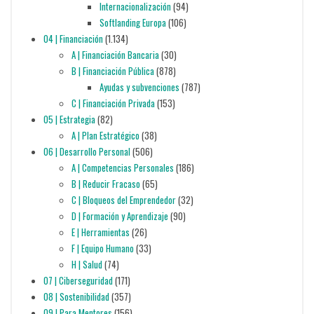
Internacionalización
(94)
Softlanding Europa
(106)
04 | Financiación
(1.134)
A | Financiación Bancaria
(30)
B | Financiación Pública
(878)
Ayudas y subvenciones
(787)
C | Financiación Privada
(153)
05 | Estrategia
(82)
A | Plan Estratégico
(38)
06 | Desarrollo Personal
(506)
A | Competencias Personales
(186)
B | Reducir Fracaso
(65)
C | Bloqueos del Emprendedor
(32)
D | Formación y Aprendizaje
(90)
E | Herramientas
(26)
F | Equipo Humano
(33)
H | Salud
(74)
07 | Ciberseguridad
(171)
08 | Sostenibilidad
(357)
09 | Para Mentores
(156)