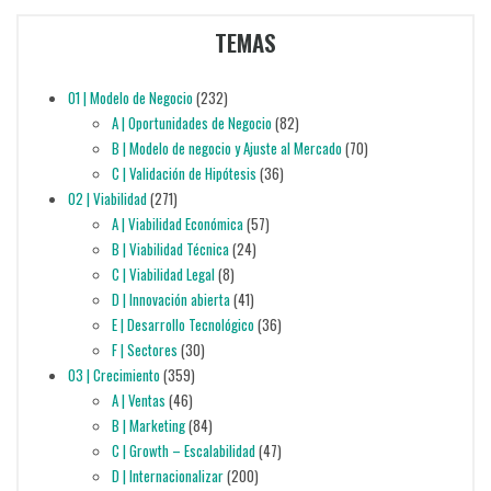
TEMAS
01 | Modelo de Negocio
(232)
A | Oportunidades de Negocio
(82)
B | Modelo de negocio y Ajuste al Mercado
(70)
C | Validación de Hipótesis
(36)
02 | Viabilidad
(271)
A | Viabilidad Económica
(57)
B | Viabilidad Técnica
(24)
C | Viabilidad Legal
(8)
D | Innovación abierta
(41)
E | Desarrollo Tecnológico
(36)
F | Sectores
(30)
03 | Crecimiento
(359)
A | Ventas
(46)
B | Marketing
(84)
C | Growth – Escalabilidad
(47)
D | Internacionalizar
(200)