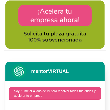
mentorVIRTUAL
Soy tu mejor aliado de IA para resolver todas tus dudas y
acelerar tu empresa