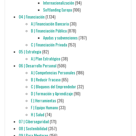
Internacionalización
(94)
Softlanding Europa
(106)
04 | Financiación
(1.134)
A | Financiación Bancaria
(30)
B | Financiación Pública
(878)
Ayudas y subvenciones
(787)
C | Financiación Privada
(153)
05 | Estrategia
(82)
A | Plan Estratégico
(38)
06 | Desarrollo Personal
(506)
A | Competencias Personales
(186)
B | Reducir Fracaso
(65)
C | Bloqueos del Emprendedor
(32)
D | Formación y Aprendizaje
(90)
E | Herramientas
(26)
F | Equipo Humano
(33)
H | Salud
(74)
07 | Ciberseguridad
(171)
08 | Sostenibilidad
(357)
09 | Para Mentores
(156)