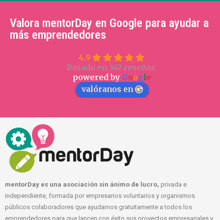
Valora mentorDay en Google para ayudar a
más emprendedores
4.9
Basado en 347 reseñas.
powered by
G
o
o
g
l
e
valóranos en
mentorDay es una asociación sin ánimo de lucro,
privada e
independiente, formada por empresarios voluntarios y organismos
públicos colaboradores que ayudamos gratuitamente a todos los
emprendedores para que lancen con éxito sus proyectos empresariales y