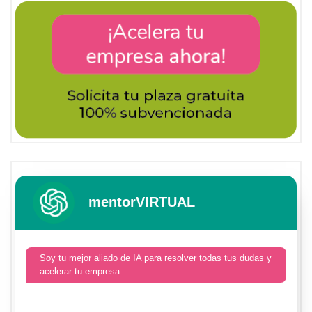
mentorVIRTUAL
Soy tu mejor aliado de IA para resolver todas tus dudas y
acelerar tu empresa