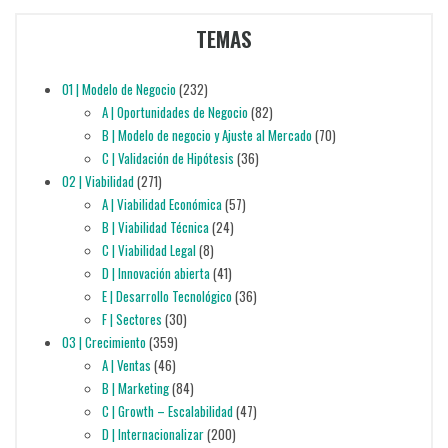
TEMAS
01 | Modelo de Negocio
(232)
A | Oportunidades de Negocio
(82)
B | Modelo de negocio y Ajuste al Mercado
(70)
C | Validación de Hipótesis
(36)
02 | Viabilidad
(271)
A | Viabilidad Económica
(57)
B | Viabilidad Técnica
(24)
C | Viabilidad Legal
(8)
D | Innovación abierta
(41)
E | Desarrollo Tecnológico
(36)
F | Sectores
(30)
03 | Crecimiento
(359)
A | Ventas
(46)
B | Marketing
(84)
C | Growth – Escalabilidad
(47)
D | Internacionalizar
(200)