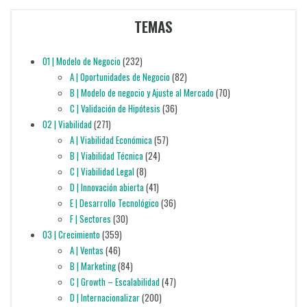
TEMAS
01 | Modelo de Negocio
(232)
A | Oportunidades de Negocio
(82)
B | Modelo de negocio y Ajuste al Mercado
(70)
C | Validación de Hipótesis
(36)
02 | Viabilidad
(271)
A | Viabilidad Económica
(57)
B | Viabilidad Técnica
(24)
C | Viabilidad Legal
(8)
D | Innovación abierta
(41)
E | Desarrollo Tecnológico
(36)
F | Sectores
(30)
03 | Crecimiento
(359)
A | Ventas
(46)
B | Marketing
(84)
C | Growth – Escalabilidad
(47)
D | Internacionalizar
(200)