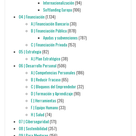
Internacionalización
(94)
Softlanding Europa
(106)
04 | Financiación
(1.134)
A | Financiación Bancaria
(30)
B | Financiación Pública
(878)
Ayudas y subvenciones
(787)
C | Financiación Privada
(153)
05 | Estrategia
(82)
A | Plan Estratégico
(38)
06 | Desarrollo Personal
(506)
A | Competencias Personales
(186)
B | Reducir Fracaso
(65)
C | Bloqueos del Emprendedor
(32)
D | Formación y Aprendizaje
(90)
E | Herramientas
(26)
F | Equipo Humano
(33)
H | Salud
(74)
07 | Ciberseguridad
(171)
08 | Sostenibilidad
(357)
09 | Para Mentores
(156)