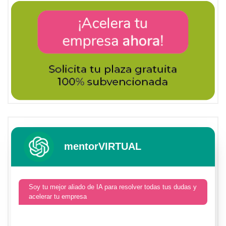
mentorVIRTUAL
Soy tu mejor aliado de IA para resolver todas tus dudas y
acelerar tu empresa