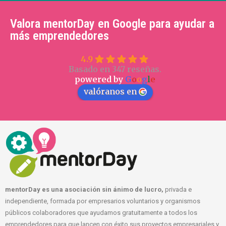
Valora mentorDay en Google para ayudar a
más emprendedores
4.9
Basado en 347 reseñas.
powered by
G
o
o
g
l
e
valóranos en
mentorDay es una asociación sin ánimo de lucro,
privada e
independiente, formada por empresarios voluntarios y organismos
públicos colaboradores que ayudamos gratuitamente a todos los
emprendedores para que lancen con éxito sus proyectos empresariales y