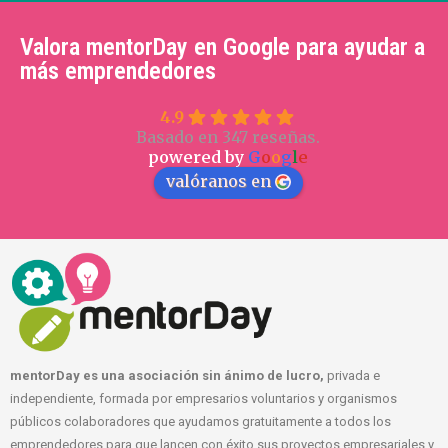
Valora mentorDay en Google para ayudar a
más emprendedores
4.9
Basado en 347 reseñas.
powered by
G
o
o
g
l
e
valóranos en
mentorDay es una asociación sin ánimo de lucro,
privada e
independiente, formada por empresarios voluntarios y organismos
públicos colaboradores que ayudamos gratuitamente a todos los
emprendedores para que lancen con éxito sus proyectos empresariales y