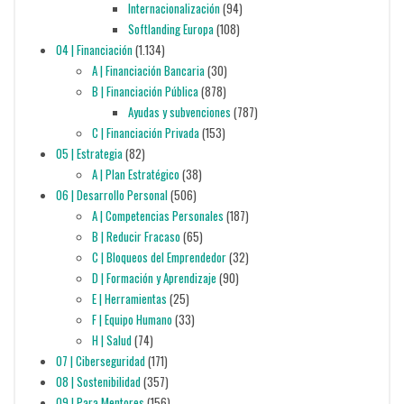
Internacionalización
(94)
Softlanding Europa
(108)
04 | Financiación
(1.134)
A | Financiación Bancaria
(30)
B | Financiación Pública
(878)
Ayudas y subvenciones
(787)
C | Financiación Privada
(153)
05 | Estrategia
(82)
A | Plan Estratégico
(38)
06 | Desarrollo Personal
(506)
A | Competencias Personales
(187)
B | Reducir Fracaso
(65)
C | Bloqueos del Emprendedor
(32)
D | Formación y Aprendizaje
(90)
E | Herramientas
(25)
F | Equipo Humano
(33)
H | Salud
(74)
07 | Ciberseguridad
(171)
08 | Sostenibilidad
(357)
09 | Para Mentores
(156)