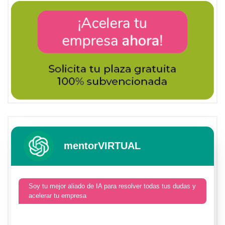
mentorVIRTUAL
Soy tu mejor aliado de IA para resolver todas tus dudas y
acelerar tu empresa