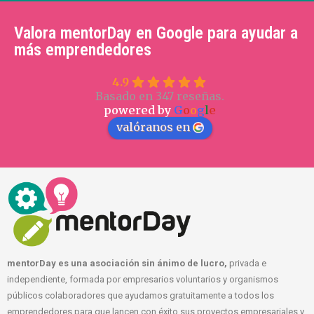
Valora mentorDay en Google para ayudar a
más emprendedores
4.9
Basado en 347 reseñas.
powered by
G
o
o
g
l
e
valóranos en
mentorDay es una asociación sin ánimo de lucro,
privada e
independiente, formada por empresarios voluntarios y organismos
públicos colaboradores que ayudamos gratuitamente a todos los
emprendedores para que lancen con éxito sus proyectos empresariales y