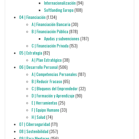
Internacionalización
(94)
Softlanding Europa
(108)
04 | Financiación
(1.134)
A | Financiación Bancaria
(30)
B | Financiación Pública
(878)
Ayudas y subvenciones
(787)
C | Financiación Privada
(153)
05 | Estrategia
(82)
A | Plan Estratégico
(38)
06 | Desarrollo Personal
(506)
A | Competencias Personales
(187)
B | Reducir Fracaso
(65)
C | Bloqueos del Emprendedor
(32)
D | Formación y Aprendizaje
(90)
E | Herramientas
(25)
F | Equipo Humano
(33)
H | Salud
(74)
07 | Ciberseguridad
(171)
08 | Sostenibilidad
(357)
09 | Para Mentores
(156)