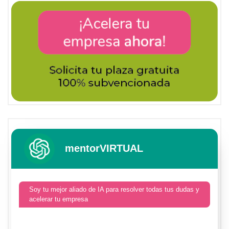
mentorVIRTUAL
Soy tu mejor aliado de IA para resolver todas tus dudas y
acelerar tu empresa