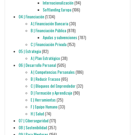
Internacionalización
(94)
Softlanding Europa
(106)
04 | Financiación
(1.134)
A | Financiación Bancaria
(30)
B | Financiación Pública
(878)
Ayudas y subvenciones
(787)
C | Financiación Privada
(153)
05 | Estrategia
(82)
A | Plan Estratégico
(38)
06 | Desarrollo Personal
(505)
A | Competencias Personales
(186)
B | Reducir Fracaso
(65)
C | Bloqueos del Emprendedor
(32)
D | Formación y Aprendizaje
(90)
E | Herramientas
(25)
F | Equipo Humano
(33)
H | Salud
(74)
07 | Ciberseguridad
(171)
08 | Sostenibilidad
(357)
09 | Para Mentores
(156)