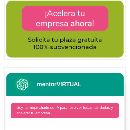
mentorVIRTUAL
Soy tu mejor aliado de IA para resolver todas tus dudas y
acelerar tu empresa