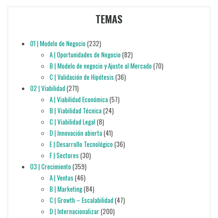
TEMAS
01 | Modelo de Negocio
(232)
A | Oportunidades de Negocio
(82)
B | Modelo de negocio y Ajuste al Mercado
(70)
C | Validación de Hipótesis
(36)
02 | Viabilidad
(271)
A | Viabilidad Económica
(57)
B | Viabilidad Técnica
(24)
C | Viabilidad Legal
(8)
D | Innovación abierta
(41)
E | Desarrollo Tecnológico
(36)
F | Sectores
(30)
03 | Crecimiento
(359)
A | Ventas
(46)
B | Marketing
(84)
C | Growth – Escalabilidad
(47)
D | Internacionalizar
(200)