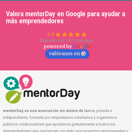
Valora mentorDay en Google para ayudar a
más emprendedores
4.9
Basado en 347 reseñas.
powered by
G
o
o
g
l
e
valóranos en
mentorDay es una asociación sin ánimo de lucro,
privada e
independiente, formada por empresarios voluntarios y organismos
públicos colaboradores que ayudamos gratuitamente a todos los
emprendedores para que lancen con éxito sus proyectos empresariales y