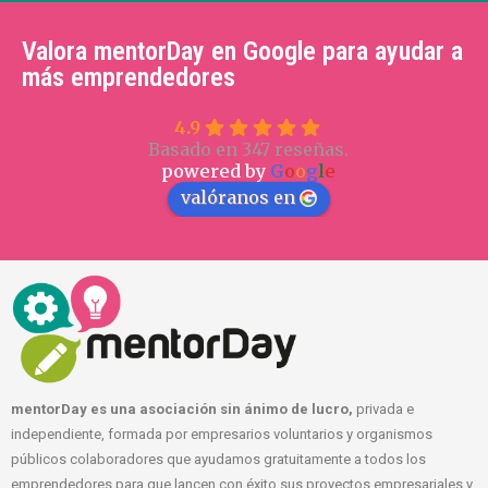
Valora mentorDay en Google para ayudar a
más emprendedores
4.9
Basado en 347 reseñas.
powered by
G
o
o
g
l
e
valóranos en
mentorDay es una asociación sin ánimo de lucro,
privada e
independiente, formada por empresarios voluntarios y organismos
públicos colaboradores que ayudamos gratuitamente a todos los
emprendedores para que lancen con éxito sus proyectos empresariales y