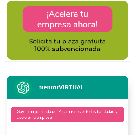
mentorVIRTUAL
Soy tu mejor aliado de IA para resolver todas tus dudas y
acelerar tu empresa