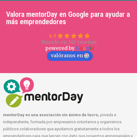
Valora mentorDay en Google para ayudar a
más emprendedores
4.9
Basado en 347 reseñas.
powered by
G
o
o
g
l
e
valóranos en
mentorDay es una asociación sin ánimo de lucro,
privada e
independiente, formada por empresarios voluntarios y organismos
públicos colaboradores que ayudamos gratuitamente a todos los
emprendedores para que lancen con éxito sus proyectos empresariales y