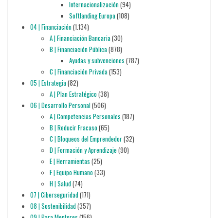
Internacionalización
(94)
Softlanding Europa
(108)
04 | Financiación
(1.134)
A | Financiación Bancaria
(30)
B | Financiación Pública
(878)
Ayudas y subvenciones
(787)
C | Financiación Privada
(153)
05 | Estrategia
(82)
A | Plan Estratégico
(38)
06 | Desarrollo Personal
(506)
A | Competencias Personales
(187)
B | Reducir Fracaso
(65)
C | Bloqueos del Emprendedor
(32)
D | Formación y Aprendizaje
(90)
E | Herramientas
(25)
F | Equipo Humano
(33)
H | Salud
(74)
07 | Ciberseguridad
(171)
08 | Sostenibilidad
(357)
09 | Para Mentores
(156)