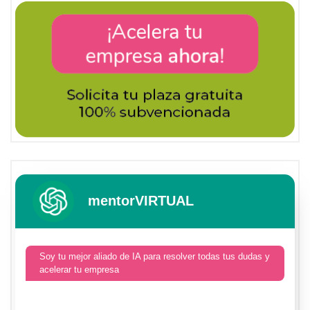
mentorVIRTUAL
Soy tu mejor aliado de IA para resolver todas tus dudas y
acelerar tu empresa