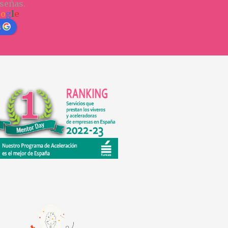
señas.
o
o
g
l
e
n