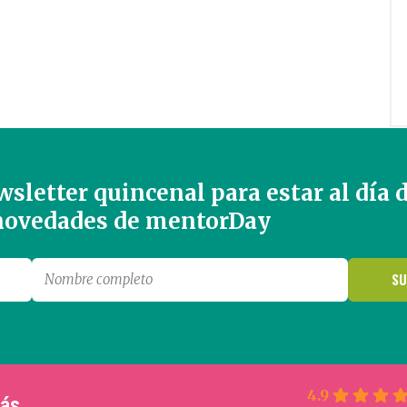
sletter quincenal para estar al día 
 novedades de mentorDay
4.9
más