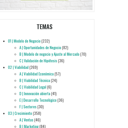
TEMAS
01 | Modelo de Negocio
(232)
A | Oportunidades de Negocio
(82)
B | Modelo de negocio y Ajuste al Mercado
(70)
C | Validación de Hipótesis
(36)
02 | Viabilidad
(269)
A | Viabilidad Económica
(57)
B | Viabilidad Técnica
(24)
C | Viabilidad Legal
(6)
D | Innovación abierta
(41)
E | Desarrollo Tecnológico
(36)
F | Sectores
(30)
03 | Crecimiento
(358)
A | Ventas
(46)
B | Marketing
(84)