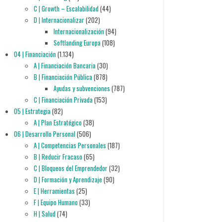
C | Growth – Escalabilidad
(44)
D | Internacionalizar
(202)
Internacionalización
(94)
Softlanding Europa
(108)
04 | Financiación
(1.134)
A | Financiación Bancaria
(30)
B | Financiación Pública
(878)
Ayudas y subvenciones
(787)
C | Financiación Privada
(153)
05 | Estrategia
(82)
A | Plan Estratégico
(38)
06 | Desarrollo Personal
(506)
A | Competencias Personales
(187)
B | Reducir Fracaso
(65)
C | Bloqueos del Emprendedor
(32)
D | Formación y Aprendizaje
(90)
E | Herramientas
(25)
F | Equipo Humano
(33)
H | Salud
(74)