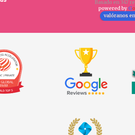
Basado en 347 re
powered by
G
valóranos e