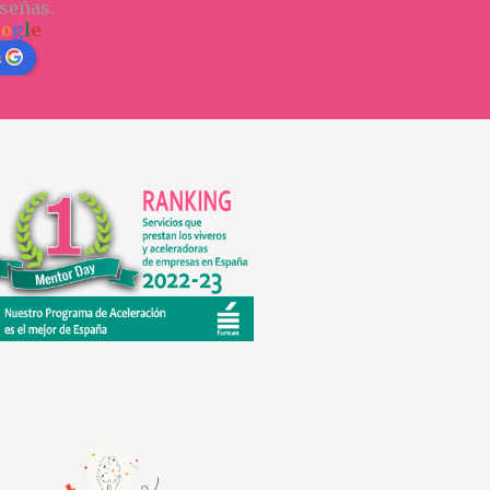
señas.
o
o
g
l
e
n