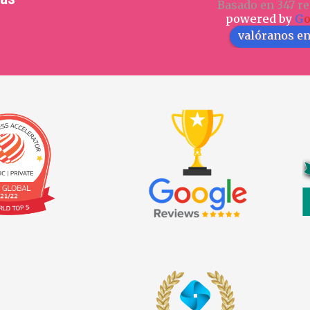
Basado en 347 re
powered by
G
valóranos e