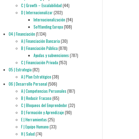
C | Growth – Escalabilidad
(44)
D | Internacionalizar
(202)
Internacionalización
(94)
Softlanding Europa
(108)
04 | Financiación
(1.134)
A | Financiación Bancaria
(30)
B | Financiación Pública
(878)
Ayudas y subvenciones
(787)
C | Financiación Privada
(153)
05 | Estrategia
(82)
A | Plan Estratégico
(38)
06 | Desarrollo Personal
(506)
A | Competencias Personales
(187)
B | Reducir Fracaso
(65)
C | Bloqueos del Emprendedor
(32)
D | Formación y Aprendizaje
(90)
E | Herramientas
(25)
F | Equipo Humano
(33)
H | Salud
(74)