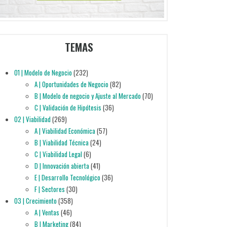
TEMAS
01 | Modelo de Negocio
(232)
A | Oportunidades de Negocio
(82)
B | Modelo de negocio y Ajuste al Mercado
(70)
C | Validación de Hipótesis
(36)
02 | Viabilidad
(269)
A | Viabilidad Económica
(57)
B | Viabilidad Técnica
(24)
C | Viabilidad Legal
(6)
D | Innovación abierta
(41)
E | Desarrollo Tecnológico
(36)
F | Sectores
(30)
03 | Crecimiento
(358)
A | Ventas
(46)
B | Marketing
(84)