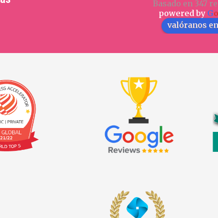
Basado en 347 re
powered by
G
valóranos e