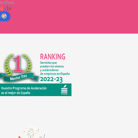
señas.
o
o
g
l
e
n