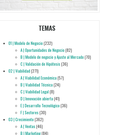
TEMAS
01 | Modelo de Negocio
(232)
A | Oportunidades de Negocio
(82)
B | Modelo de negocio y Ajuste al Mercado
(70)
C | Validación de Hipótesis
(36)
02 | Viabilidad
(271)
A | Viabilidad Económica
(57)
B | Viabilidad Técnica
(24)
C | Viabilidad Legal
(8)
D | Innovación abierta
(41)
E | Desarrollo Tecnológico
(36)
F | Sectores
(30)
03 | Crecimiento
(362)
A | Ventas
(46)
B | Marketing
(84)