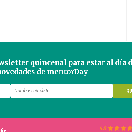
sletter quincenal para estar al día 
 novedades de mentorDay
4.9
más