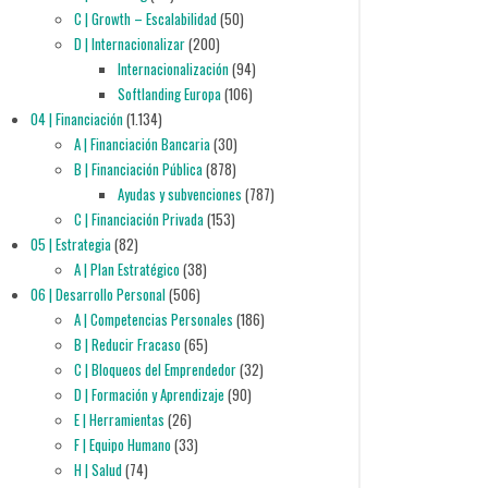
C | Growth – Escalabilidad
(50)
D | Internacionalizar
(200)
Internacionalización
(94)
Softlanding Europa
(106)
04 | Financiación
(1.134)
A | Financiación Bancaria
(30)
B | Financiación Pública
(878)
Ayudas y subvenciones
(787)
C | Financiación Privada
(153)
05 | Estrategia
(82)
A | Plan Estratégico
(38)
06 | Desarrollo Personal
(506)
A | Competencias Personales
(186)
B | Reducir Fracaso
(65)
C | Bloqueos del Emprendedor
(32)
D | Formación y Aprendizaje
(90)
E | Herramientas
(26)
F | Equipo Humano
(33)
H | Salud
(74)