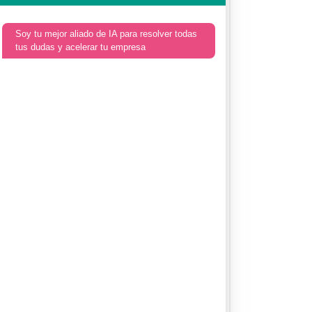
Soy tu mejor aliado de IA para resolver todas
tus dudas y acelerar tu empresa