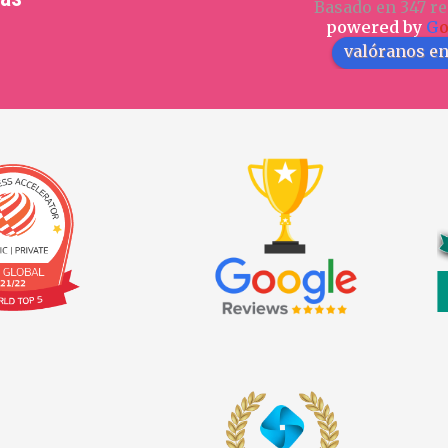
Basado en 347 re
powered by
G
valóranos e