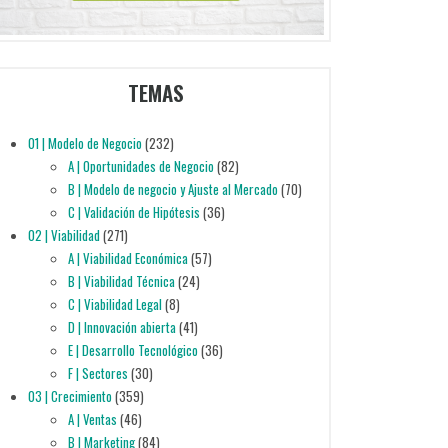
TEMAS
01 | Modelo de Negocio
(232)
A | Oportunidades de Negocio
(82)
B | Modelo de negocio y Ajuste al Mercado
(70)
C | Validación de Hipótesis
(36)
02 | Viabilidad
(271)
A | Viabilidad Económica
(57)
B | Viabilidad Técnica
(24)
C | Viabilidad Legal
(8)
D | Innovación abierta
(41)
E | Desarrollo Tecnológico
(36)
F | Sectores
(30)
03 | Crecimiento
(359)
A | Ventas
(46)
B | Marketing
(84)