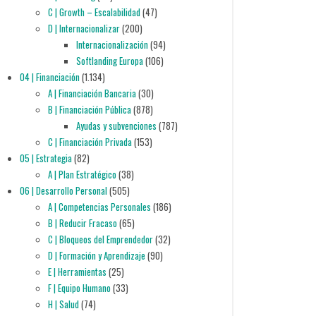
C | Growth – Escalabilidad
(47)
D | Internacionalizar
(200)
Internacionalización
(94)
Softlanding Europa
(106)
04 | Financiación
(1.134)
A | Financiación Bancaria
(30)
B | Financiación Pública
(878)
Ayudas y subvenciones
(787)
C | Financiación Privada
(153)
05 | Estrategia
(82)
A | Plan Estratégico
(38)
06 | Desarrollo Personal
(505)
A | Competencias Personales
(186)
B | Reducir Fracaso
(65)
C | Bloqueos del Emprendedor
(32)
D | Formación y Aprendizaje
(90)
E | Herramientas
(25)
F | Equipo Humano
(33)
H | Salud
(74)