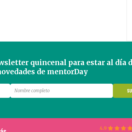
sletter quincenal para estar al día 
 novedades de mentorDay
4.9
más