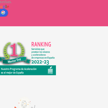
señas.
o
o
g
l
e
n