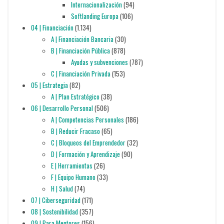
Internacionalización
(94)
Softlanding Europa
(106)
04 | Financiación
(1.134)
A | Financiación Bancaria
(30)
B | Financiación Pública
(878)
Ayudas y subvenciones
(787)
C | Financiación Privada
(153)
05 | Estrategia
(82)
A | Plan Estratégico
(38)
06 | Desarrollo Personal
(506)
A | Competencias Personales
(186)
B | Reducir Fracaso
(65)
C | Bloqueos del Emprendedor
(32)
D | Formación y Aprendizaje
(90)
E | Herramientas
(26)
F | Equipo Humano
(33)
H | Salud
(74)
07 | Ciberseguridad
(171)
08 | Sostenibilidad
(357)
09 | Para Mentores
(156)