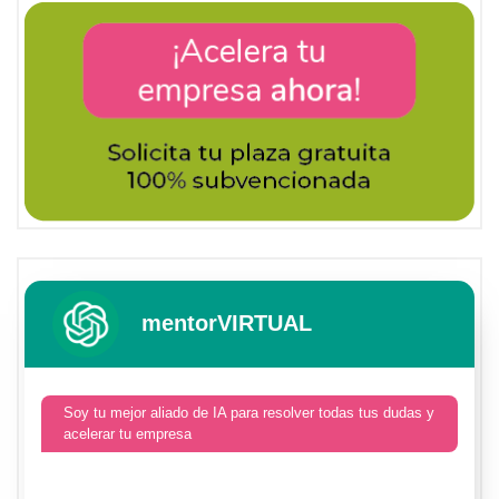
mentorVIRTUAL
Soy tu mejor aliado de IA para resolver todas tus dudas y
acelerar tu empresa