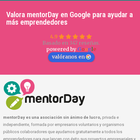
Valora mentorDay en Google para ayudar a
más emprendedores
4.9
Basado en 347 reseñas.
powered by
G
o
o
g
l
e
valóranos en
mentorDay es una asociación sin ánimo de lucro,
privada e
independiente, formada por empresarios voluntarios y organismos
públicos colaboradores que ayudamos gratuitamente a todos los
emprendedores para que lancen con éxito sus proyectos empresariales y