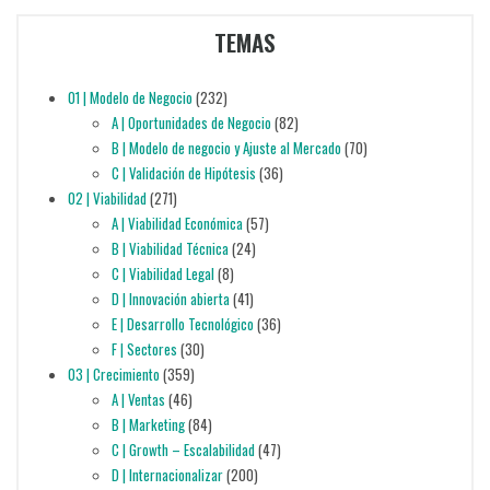
TEMAS
01 | Modelo de Negocio
(232)
A | Oportunidades de Negocio
(82)
B | Modelo de negocio y Ajuste al Mercado
(70)
C | Validación de Hipótesis
(36)
02 | Viabilidad
(271)
A | Viabilidad Económica
(57)
B | Viabilidad Técnica
(24)
C | Viabilidad Legal
(8)
D | Innovación abierta
(41)
E | Desarrollo Tecnológico
(36)
F | Sectores
(30)
03 | Crecimiento
(359)
A | Ventas
(46)
B | Marketing
(84)
C | Growth – Escalabilidad
(47)
D | Internacionalizar
(200)