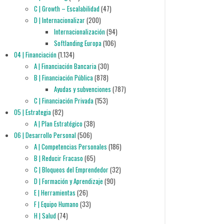
C | Growth – Escalabilidad
(47)
D | Internacionalizar
(200)
Internacionalización
(94)
Softlanding Europa
(106)
04 | Financiación
(1.134)
A | Financiación Bancaria
(30)
B | Financiación Pública
(878)
Ayudas y subvenciones
(787)
C | Financiación Privada
(153)
05 | Estrategia
(82)
A | Plan Estratégico
(38)
06 | Desarrollo Personal
(506)
A | Competencias Personales
(186)
B | Reducir Fracaso
(65)
C | Bloqueos del Emprendedor
(32)
D | Formación y Aprendizaje
(90)
E | Herramientas
(26)
F | Equipo Humano
(33)
H | Salud
(74)