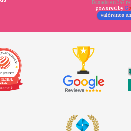
Basado en 347 re
powered by
G
valóranos e