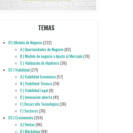
TEMAS
01 | Modelo de Negocio
(232)
A | Oportunidades de Negocio
(82)
B | Modelo de negocio y Ajuste al Mercado
(70)
C | Validación de Hipótesis
(36)
02 | Viabilidad
(271)
A | Viabilidad Económica
(57)
B | Viabilidad Técnica
(24)
C | Viabilidad Legal
(8)
D | Innovación abierta
(41)
E | Desarrollo Tecnológico
(36)
F | Sectores
(30)
03 | Crecimiento
(359)
A | Ventas
(46)
B | Marketing
(84)