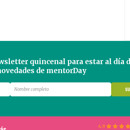
sletter quincenal para estar al día 
 novedades de mentorDay
4.9
más