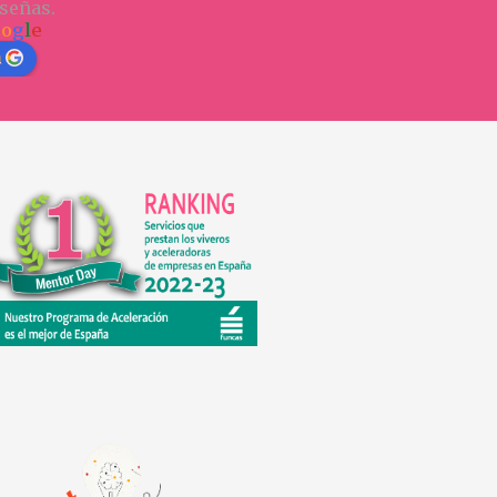
señas.
o
o
g
l
e
n