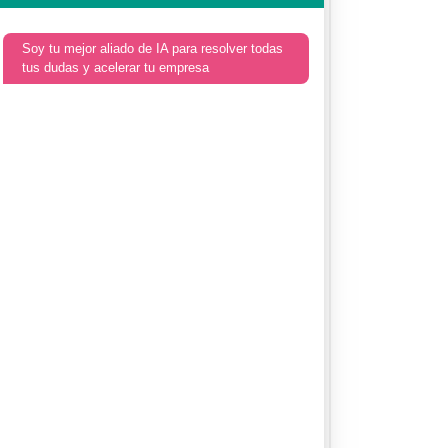
Soy tu mejor aliado de IA para resolver todas
tus dudas y acelerar tu empresa