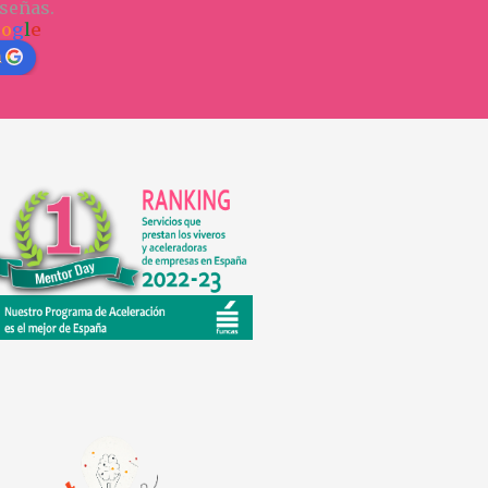
señas.
o
o
g
l
e
n