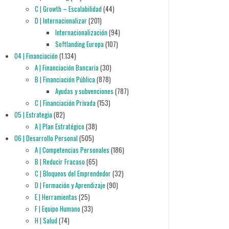
C | Growth – Escalabilidad
(44)
D | Internacionalizar
(201)
Internacionalización
(94)
Softlanding Europa
(107)
04 | Financiación
(1.134)
A | Financiación Bancaria
(30)
B | Financiación Pública
(878)
Ayudas y subvenciones
(787)
C | Financiación Privada
(153)
05 | Estrategia
(82)
A | Plan Estratégico
(38)
06 | Desarrollo Personal
(505)
A | Competencias Personales
(186)
B | Reducir Fracaso
(65)
C | Bloqueos del Emprendedor
(32)
D | Formación y Aprendizaje
(90)
E | Herramientas
(25)
F | Equipo Humano
(33)
H | Salud
(74)