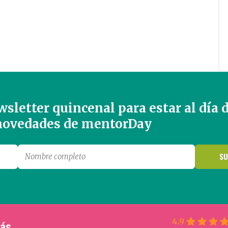
sletter quincenal para estar al día 
 novedades de mentorDay
4.9
más