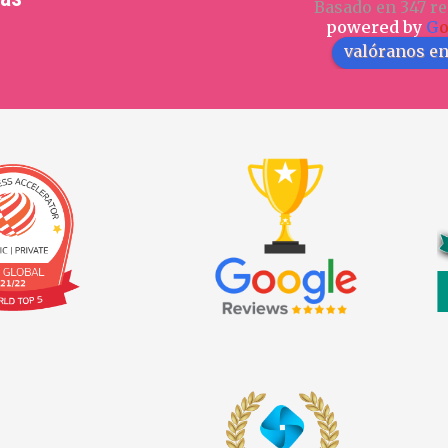
Basado en 347 re
powered by
G
valóranos e