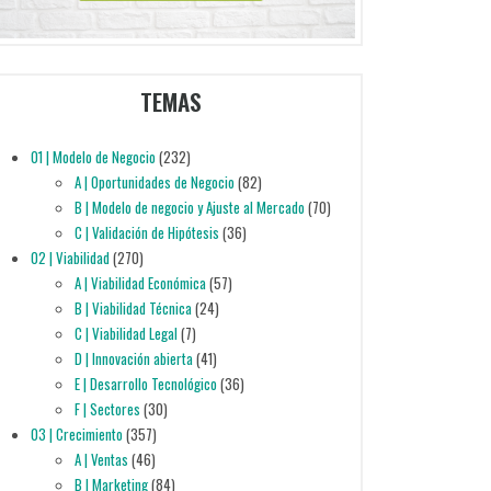
TEMAS
01 | Modelo de Negocio
(232)
A | Oportunidades de Negocio
(82)
B | Modelo de negocio y Ajuste al Mercado
(70)
C | Validación de Hipótesis
(36)
02 | Viabilidad
(270)
A | Viabilidad Económica
(57)
B | Viabilidad Técnica
(24)
C | Viabilidad Legal
(7)
D | Innovación abierta
(41)
E | Desarrollo Tecnológico
(36)
F | Sectores
(30)
03 | Crecimiento
(357)
A | Ventas
(46)
B | Marketing
(84)