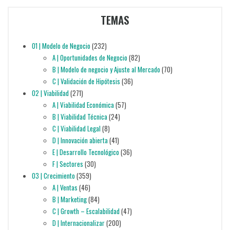
TEMAS
01 | Modelo de Negocio
(232)
A | Oportunidades de Negocio
(82)
B | Modelo de negocio y Ajuste al Mercado
(70)
C | Validación de Hipótesis
(36)
02 | Viabilidad
(271)
A | Viabilidad Económica
(57)
B | Viabilidad Técnica
(24)
C | Viabilidad Legal
(8)
D | Innovación abierta
(41)
E | Desarrollo Tecnológico
(36)
F | Sectores
(30)
03 | Crecimiento
(359)
A | Ventas
(46)
B | Marketing
(84)
C | Growth – Escalabilidad
(47)
D | Internacionalizar
(200)