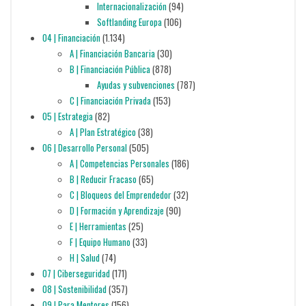
Internacionalización
(94)
Softlanding Europa
(106)
04 | Financiación
(1.134)
A | Financiación Bancaria
(30)
B | Financiación Pública
(878)
Ayudas y subvenciones
(787)
C | Financiación Privada
(153)
05 | Estrategia
(82)
A | Plan Estratégico
(38)
06 | Desarrollo Personal
(505)
A | Competencias Personales
(186)
B | Reducir Fracaso
(65)
C | Bloqueos del Emprendedor
(32)
D | Formación y Aprendizaje
(90)
E | Herramientas
(25)
F | Equipo Humano
(33)
H | Salud
(74)
07 | Ciberseguridad
(171)
08 | Sostenibilidad
(357)
09 | Para Mentores
(156)