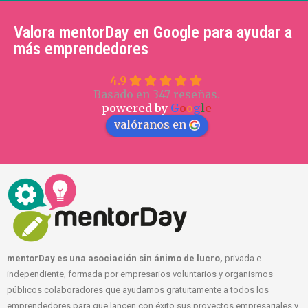
Valora mentorDay en Google para ayudar a
más emprendedores
4.9
Basado en 347 reseñas.
powered by
G
o
o
g
l
e
valóranos en
mentorDay es una asociación sin ánimo de lucro,
privada e
independiente, formada por empresarios voluntarios y organismos
públicos colaboradores que ayudamos gratuitamente a todos los
emprendedores para que lancen con éxito sus proyectos empresariales y