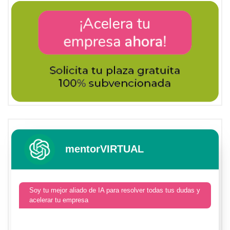
mentorVIRTUAL
Soy tu mejor aliado de IA para resolver todas tus dudas y
acelerar tu empresa