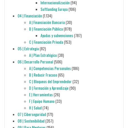
Internacionalización
(94)
Softlanding Europa
(106)
04 | Financiación
(1.134)
A | Financiación Bancaria
(30)
B | Financiación Pública
(878)
Ayudas y subvenciones
(787)
C | Financiación Privada
(153)
05 | Estrategia
(82)
A | Plan Estratégico
(38)
06 | Desarrollo Personal
(506)
A | Competencias Personales
(186)
B | Reducir Fracaso
(65)
C | Bloqueos del Emprendedor
(32)
D | Formación y Aprendizaje
(90)
E | Herramientas
(26)
F | Equipo Humano
(33)
H | Salud
(74)
07 | Ciberseguridad
(171)
08 | Sostenibilidad
(357)
09 | Para Mentores
(156)