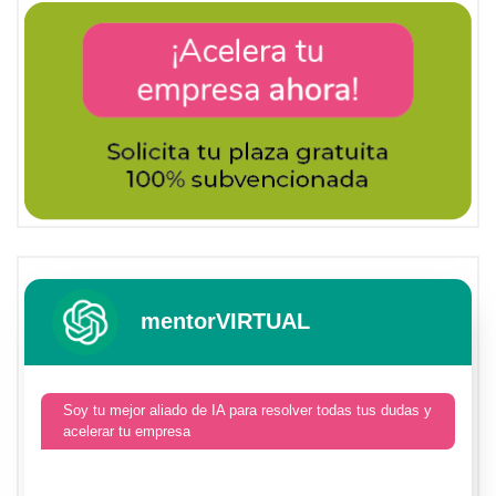
mentorVIRTUAL
Soy tu mejor aliado de IA para resolver todas tus dudas y
acelerar tu empresa