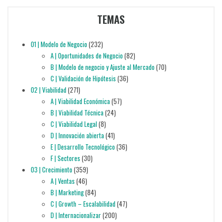
TEMAS
01 | Modelo de Negocio
(232)
A | Oportunidades de Negocio
(82)
B | Modelo de negocio y Ajuste al Mercado
(70)
C | Validación de Hipótesis
(36)
02 | Viabilidad
(271)
A | Viabilidad Económica
(57)
B | Viabilidad Técnica
(24)
C | Viabilidad Legal
(8)
D | Innovación abierta
(41)
E | Desarrollo Tecnológico
(36)
F | Sectores
(30)
03 | Crecimiento
(359)
A | Ventas
(46)
B | Marketing
(84)
C | Growth – Escalabilidad
(47)
D | Internacionalizar
(200)