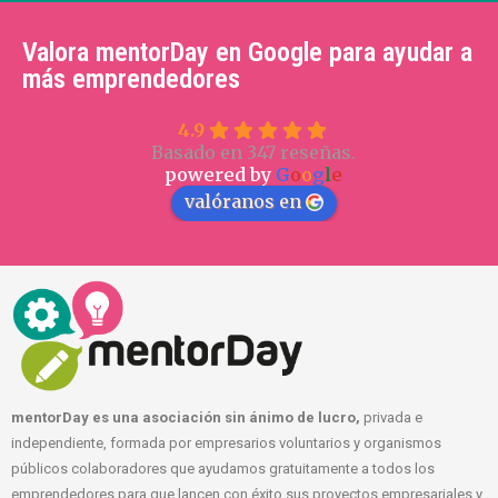
Valora mentorDay en Google para ayudar a
más emprendedores
4.9
Basado en 347 reseñas.
powered by
G
o
o
g
l
e
valóranos en
mentorDay es una asociación sin ánimo de lucro,
privada e
independiente, formada por empresarios voluntarios y organismos
públicos colaboradores que ayudamos gratuitamente a todos los
emprendedores para que lancen con éxito sus proyectos empresariales y