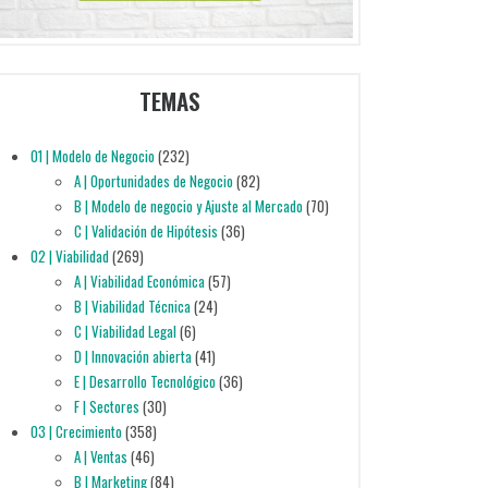
TEMAS
01 | Modelo de Negocio
(232)
A | Oportunidades de Negocio
(82)
B | Modelo de negocio y Ajuste al Mercado
(70)
C | Validación de Hipótesis
(36)
02 | Viabilidad
(269)
A | Viabilidad Económica
(57)
B | Viabilidad Técnica
(24)
C | Viabilidad Legal
(6)
D | Innovación abierta
(41)
E | Desarrollo Tecnológico
(36)
F | Sectores
(30)
03 | Crecimiento
(358)
A | Ventas
(46)
B | Marketing
(84)