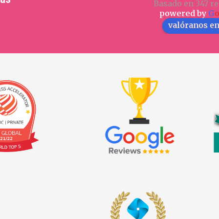
Basado en 347 re
powered by
G
valóranos e