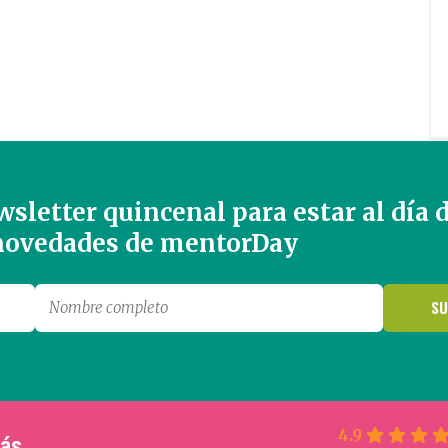
sletter quincenal para estar al día 
 novedades de mentorDay
4.9
más