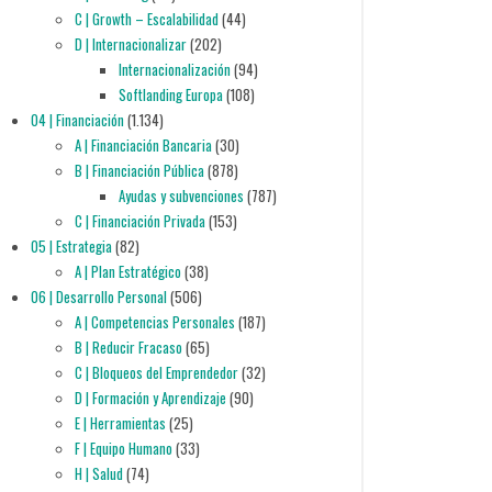
C | Growth – Escalabilidad
(44)
D | Internacionalizar
(202)
Internacionalización
(94)
Softlanding Europa
(108)
04 | Financiación
(1.134)
A | Financiación Bancaria
(30)
B | Financiación Pública
(878)
Ayudas y subvenciones
(787)
C | Financiación Privada
(153)
05 | Estrategia
(82)
A | Plan Estratégico
(38)
06 | Desarrollo Personal
(506)
A | Competencias Personales
(187)
B | Reducir Fracaso
(65)
C | Bloqueos del Emprendedor
(32)
D | Formación y Aprendizaje
(90)
E | Herramientas
(25)
F | Equipo Humano
(33)
H | Salud
(74)