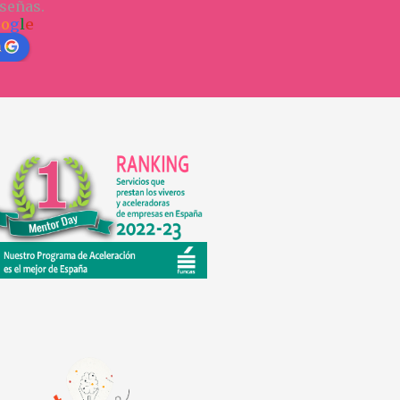
señas.
o
o
g
l
e
n