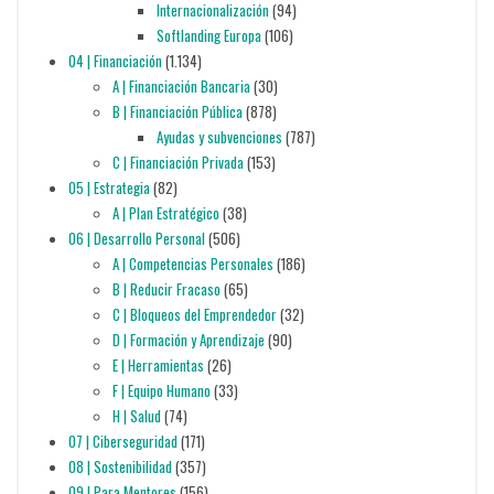
Internacionalización
(94)
Softlanding Europa
(106)
04 | Financiación
(1.134)
A | Financiación Bancaria
(30)
B | Financiación Pública
(878)
Ayudas y subvenciones
(787)
C | Financiación Privada
(153)
05 | Estrategia
(82)
A | Plan Estratégico
(38)
06 | Desarrollo Personal
(506)
A | Competencias Personales
(186)
B | Reducir Fracaso
(65)
C | Bloqueos del Emprendedor
(32)
D | Formación y Aprendizaje
(90)
E | Herramientas
(26)
F | Equipo Humano
(33)
H | Salud
(74)
07 | Ciberseguridad
(171)
08 | Sostenibilidad
(357)
09 | Para Mentores
(156)