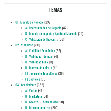
TEMAS
01 | Modelo de Negocio
(232)
A | Oportunidades de Negocio
(82)
B | Modelo de negocio y Ajuste al Mercado
(70)
C | Validación de Hipótesis
(36)
02 | Viabilidad
(271)
A | Viabilidad Económica
(57)
B | Viabilidad Técnica
(24)
C | Viabilidad Legal
(8)
D | Innovación abierta
(41)
E | Desarrollo Tecnológico
(36)
F | Sectores
(30)
03 | Crecimiento
(362)
A | Ventas
(46)
B | Marketing
(84)
C | Growth – Escalabilidad
(50)
D | Internacionalizar
(200)