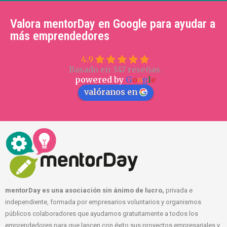
Valora mentorDay en Google para ayudar a
más emprendedores
4.9
Basado en 347 reseñas.
powered by
G
o
o
g
l
e
valóranos en
mentorDay es una asociación sin ánimo de lucro,
privada e
independiente, formada por empresarios voluntarios y organismos
públicos colaboradores que ayudamos gratuitamente a todos los
emprendedores para que lancen con éxito sus proyectos empresariales y