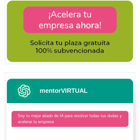
mentorVIRTUAL
Soy tu mejor aliado de IA para resolver todas tus dudas y
acelerar tu empresa