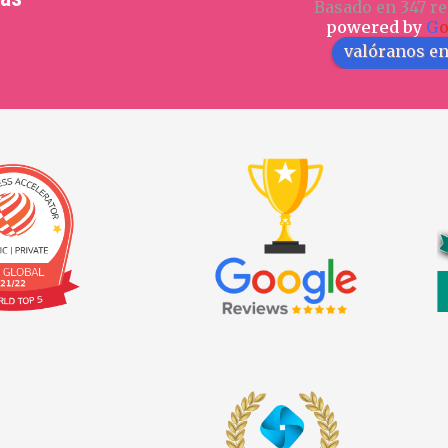
Basado en 347 re
powered by
G
valóranos e