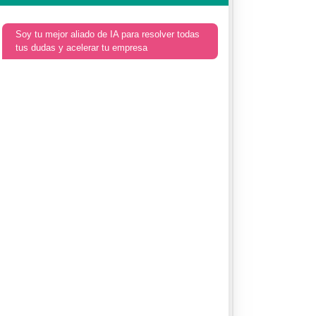
Soy tu mejor aliado de IA para resolver todas
tus dudas y acelerar tu empresa