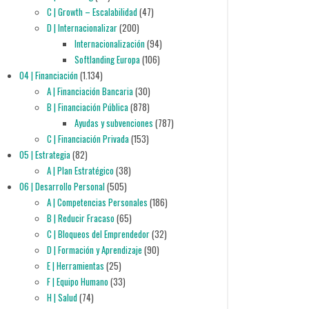
C | Growth – Escalabilidad
(47)
D | Internacionalizar
(200)
Internacionalización
(94)
Softlanding Europa
(106)
04 | Financiación
(1.134)
A | Financiación Bancaria
(30)
B | Financiación Pública
(878)
Ayudas y subvenciones
(787)
C | Financiación Privada
(153)
05 | Estrategia
(82)
A | Plan Estratégico
(38)
06 | Desarrollo Personal
(505)
A | Competencias Personales
(186)
B | Reducir Fracaso
(65)
C | Bloqueos del Emprendedor
(32)
D | Formación y Aprendizaje
(90)
E | Herramientas
(25)
F | Equipo Humano
(33)
H | Salud
(74)