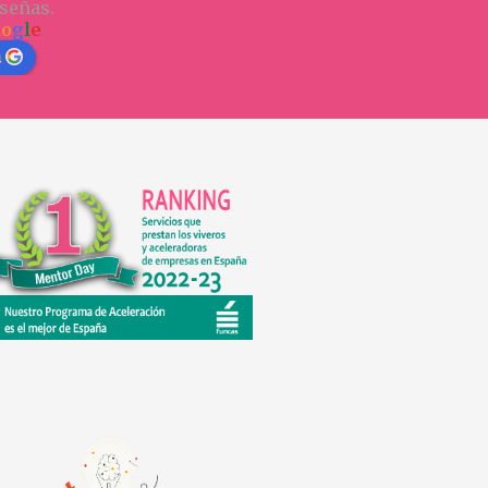
señas.
o
o
g
l
e
n