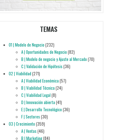
TEMAS
01 | Modelo de Negocio
(232)
A | Oportunidades de Negocio
(82)
B | Modelo de negocio y Ajuste al Mercado
(70)
C | Validación de Hipótesis
(36)
02 | Viabilidad
(271)
A | Viabilidad Económica
(57)
B | Viabilidad Técnica
(24)
C | Viabilidad Legal
(8)
D | Innovación abierta
(41)
E | Desarrollo Tecnológico
(36)
F | Sectores
(30)
03 | Crecimiento
(359)
A | Ventas
(46)
B | Marketing
(84)