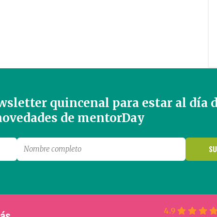
sletter quincenal para estar al día 
 novedades de mentorDay
4.9
más