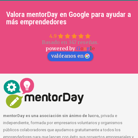
Valora mentorDay en Google para ayudar a
más emprendedores
4.9
Basado en 347 reseñas.
powered by
G
o
o
g
l
e
valóranos en
mentorDay es una asociación sin ánimo de lucro,
privada e
independiente, formada por empresarios voluntarios y organismos
públicos colaboradores que ayudamos gratuitamente a todos los
emprendedores para que lancen con éxito sus proyectos empresariales y