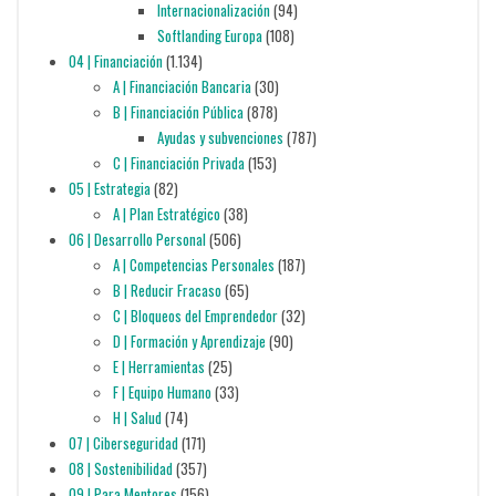
Internacionalización
(94)
Softlanding Europa
(108)
04 | Financiación
(1.134)
A | Financiación Bancaria
(30)
B | Financiación Pública
(878)
Ayudas y subvenciones
(787)
C | Financiación Privada
(153)
05 | Estrategia
(82)
A | Plan Estratégico
(38)
06 | Desarrollo Personal
(506)
A | Competencias Personales
(187)
B | Reducir Fracaso
(65)
C | Bloqueos del Emprendedor
(32)
D | Formación y Aprendizaje
(90)
E | Herramientas
(25)
F | Equipo Humano
(33)
H | Salud
(74)
07 | Ciberseguridad
(171)
08 | Sostenibilidad
(357)
09 | Para Mentores
(156)