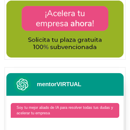
mentorVIRTUAL
Soy tu mejor aliado de IA para resolver todas tus dudas y
acelerar tu empresa