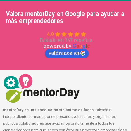
Valora mentorDay en Google para ayudar a
más emprendedores
4.9
Basado en 347 reseñas.
powered by
G
o
o
g
l
e
valóranos en
mentorDay es una asociación sin ánimo de lucro,
privada e
independiente, formada por empresarios voluntarios y organismos
públicos colaboradores que ayudamos gratuitamente a todos los
emprendedores para que lancen con éxito sus proyectos empresariales y