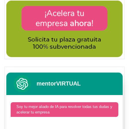
mentorVIRTUAL
Soy tu mejor aliado de IA para resolver todas tus dudas y
acelerar tu empresa