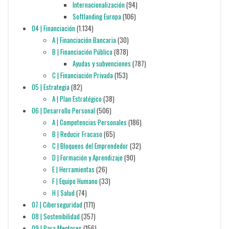
Internacionalización
(94)
Softlanding Europa
(106)
04 | Financiación
(1.134)
A | Financiación Bancaria
(30)
B | Financiación Pública
(878)
Ayudas y subvenciones
(787)
C | Financiación Privada
(153)
05 | Estrategia
(82)
A | Plan Estratégico
(38)
06 | Desarrollo Personal
(506)
A | Competencias Personales
(186)
B | Reducir Fracaso
(65)
C | Bloqueos del Emprendedor
(32)
D | Formación y Aprendizaje
(90)
E | Herramientas
(26)
F | Equipo Humano
(33)
H | Salud
(74)
07 | Ciberseguridad
(171)
08 | Sostenibilidad
(357)
09 | Para Mentores
(156)