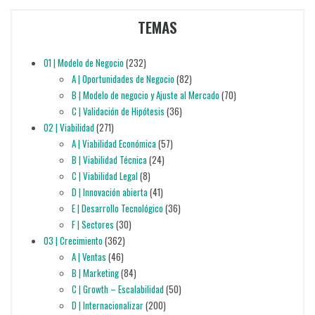
TEMAS
01 | Modelo de Negocio
(232)
A | Oportunidades de Negocio
(82)
B | Modelo de negocio y Ajuste al Mercado
(70)
C | Validación de Hipótesis
(36)
02 | Viabilidad
(271)
A | Viabilidad Económica
(57)
B | Viabilidad Técnica
(24)
C | Viabilidad Legal
(8)
D | Innovación abierta
(41)
E | Desarrollo Tecnológico
(36)
F | Sectores
(30)
03 | Crecimiento
(362)
A | Ventas
(46)
B | Marketing
(84)
C | Growth – Escalabilidad
(50)
D | Internacionalizar
(200)