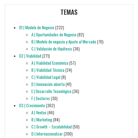
TEMAS
01 | Modelo de Negocio
(232)
A | Oportunidades de Negocio
(82)
B | Modelo de negocio y Ajuste al Mercado
(70)
C | Validación de Hipótesis
(36)
02 | Viabilidad
(271)
A | Viabilidad Económica
(57)
B | Viabilidad Técnica
(24)
C | Viabilidad Legal
(8)
D | Innovación abierta
(41)
E | Desarrollo Tecnológico
(36)
F | Sectores
(30)
03 | Crecimiento
(362)
A | Ventas
(46)
B | Marketing
(84)
C | Growth – Escalabilidad
(50)
D | Internacionalizar
(200)