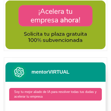
mentorVIRTUAL
Soy tu mejor aliado de IA para resolver todas tus dudas y
acelerar tu empresa