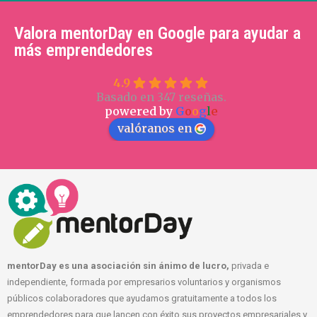
Valora mentorDay en Google para ayudar a
más emprendedores
4.9
Basado en 347 reseñas.
powered by
G
o
o
g
l
e
valóranos en
mentorDay es una asociación sin ánimo de lucro,
privada e
independiente, formada por empresarios voluntarios y organismos
públicos colaboradores que ayudamos gratuitamente a todos los
emprendedores para que lancen con éxito sus proyectos empresariales y