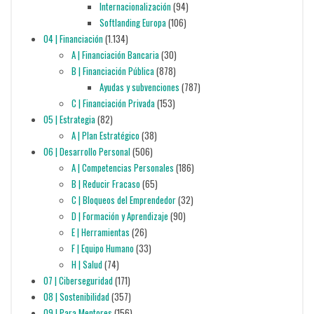
Internacionalización
(94)
Softlanding Europa
(106)
04 | Financiación
(1.134)
A | Financiación Bancaria
(30)
B | Financiación Pública
(878)
Ayudas y subvenciones
(787)
C | Financiación Privada
(153)
05 | Estrategia
(82)
A | Plan Estratégico
(38)
06 | Desarrollo Personal
(506)
A | Competencias Personales
(186)
B | Reducir Fracaso
(65)
C | Bloqueos del Emprendedor
(32)
D | Formación y Aprendizaje
(90)
E | Herramientas
(26)
F | Equipo Humano
(33)
H | Salud
(74)
07 | Ciberseguridad
(171)
08 | Sostenibilidad
(357)
09 | Para Mentores
(156)