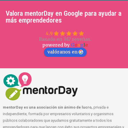
Valora mentorDay en Google para ayudar a
más emprendedores
4.9
Basado en 347 reseñas.
powered by
G
o
o
g
l
e
valóranos en
mentorDay es una asociación sin ánimo de lucro,
privada e
independiente, formada por empresarios voluntarios y organismos
públicos colaboradores que ayudamos gratuitamente a todos los
emprendedores para que lancen con éxito sus proyectos empresariales y