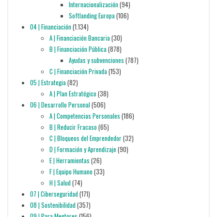
Internacionalización
(94)
Softlanding Europa
(106)
04 | Financiación
(1.134)
A | Financiación Bancaria
(30)
B | Financiación Pública
(878)
Ayudas y subvenciones
(787)
C | Financiación Privada
(153)
05 | Estrategia
(82)
A | Plan Estratégico
(38)
06 | Desarrollo Personal
(506)
A | Competencias Personales
(186)
B | Reducir Fracaso
(65)
C | Bloqueos del Emprendedor
(32)
D | Formación y Aprendizaje
(90)
E | Herramientas
(26)
F | Equipo Humano
(33)
H | Salud
(74)
07 | Ciberseguridad
(171)
08 | Sostenibilidad
(357)
09 | Para Mentores
(156)