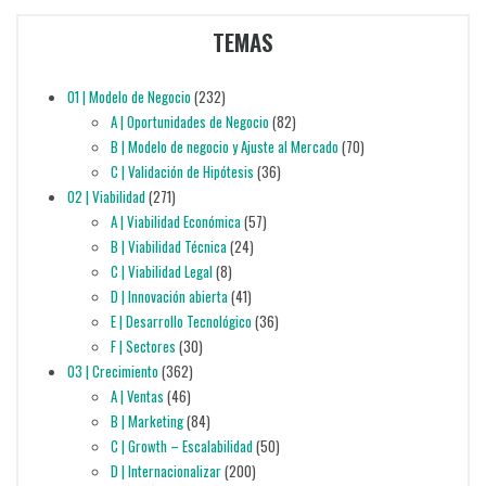
TEMAS
01 | Modelo de Negocio
(232)
A | Oportunidades de Negocio
(82)
B | Modelo de negocio y Ajuste al Mercado
(70)
C | Validación de Hipótesis
(36)
02 | Viabilidad
(271)
A | Viabilidad Económica
(57)
B | Viabilidad Técnica
(24)
C | Viabilidad Legal
(8)
D | Innovación abierta
(41)
E | Desarrollo Tecnológico
(36)
F | Sectores
(30)
03 | Crecimiento
(362)
A | Ventas
(46)
B | Marketing
(84)
C | Growth – Escalabilidad
(50)
D | Internacionalizar
(200)