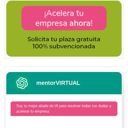
mentorVIRTUAL
Soy tu mejor aliado de IA para resolver todas tus dudas y
acelerar tu empresa