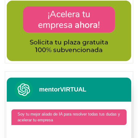
mentorVIRTUAL
Soy tu mejor aliado de IA para resolver todas tus dudas y
acelerar tu empresa