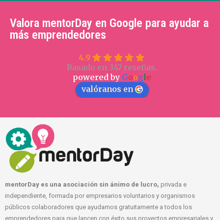
Valora mentorDay en Google para ayudar a
más emprendedores
4.9
Basado en 347 reseñas.
powered by
G
o
o
g
l
e
valóranos en
mentorDay es una asociación sin ánimo de lucro,
privada e
independiente, formada por empresarios voluntarios y organismos
públicos colaboradores que ayudamos gratuitamente a todos los
emprendedores para que lancen con éxito sus proyectos empresariales y