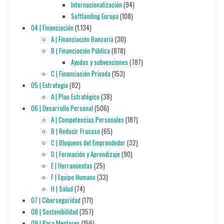
Internacionalización
(94)
Softlanding Europa
(108)
04 | Financiación
(1.134)
A | Financiación Bancaria
(30)
B | Financiación Pública
(878)
Ayudas y subvenciones
(787)
C | Financiación Privada
(153)
05 | Estrategia
(82)
A | Plan Estratégico
(38)
06 | Desarrollo Personal
(506)
A | Competencias Personales
(187)
B | Reducir Fracaso
(65)
C | Bloqueos del Emprendedor
(32)
D | Formación y Aprendizaje
(90)
E | Herramientas
(25)
F | Equipo Humano
(33)
H | Salud
(74)
07 | Ciberseguridad
(171)
08 | Sostenibilidad
(357)
09 | Para Mentores
(156)