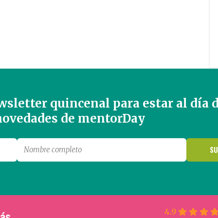
sletter quincenal para estar al día 
 novedades de mentorDay
4.9
más