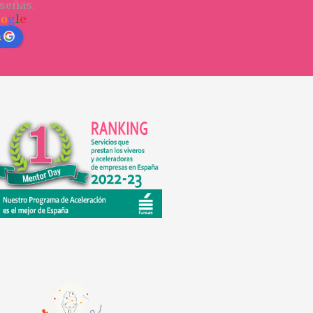
señas.
o
o
g
l
e
n