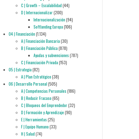
C | Growth – Escalabilidad
(44)
D | Internacionalizar
(200)
Internacionalización
(94)
Softlanding Europa
(106)
04 | Financiación
(1.134)
A | Financiación Bancaria
(30)
B | Financiación Pública
(878)
Ayudas y subvenciones
(787)
C | Financiación Privada
(153)
05 | Estrategia
(82)
A | Plan Estratégico
(38)
06 | Desarrollo Personal
(505)
A | Competencias Personales
(186)
B | Reducir Fracaso
(65)
C | Bloqueos del Emprendedor
(32)
D | Formación y Aprendizaje
(90)
E | Herramientas
(25)
F | Equipo Humano
(33)
H | Salud
(74)