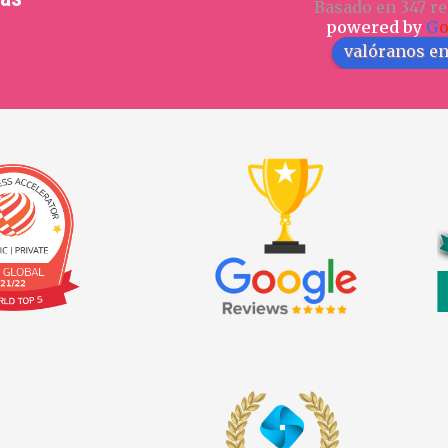
Basado en 347 re
powered by
G
valóranos e