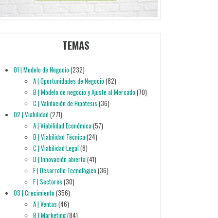
TEMAS
01 | Modelo de Negocio
(232)
A | Oportunidades de Negocio
(82)
B | Modelo de negocio y Ajuste al Mercado
(70)
C | Validación de Hipótesis
(36)
02 | Viabilidad
(271)
A | Viabilidad Económica
(57)
B | Viabilidad Técnica
(24)
C | Viabilidad Legal
(8)
D | Innovación abierta
(41)
E | Desarrollo Tecnológico
(36)
F | Sectores
(30)
03 | Crecimiento
(356)
A | Ventas
(46)
B | Marketing
(84)