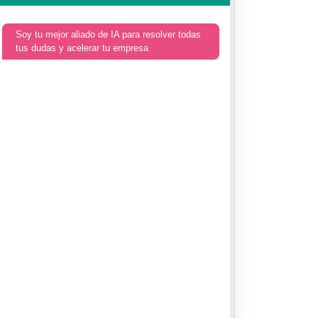
Soy tu mejor aliado de IA para resolver todas
tus dudas y acelerar tu empresa