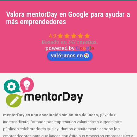
Valora mentorDay en Google para ayudar a
más emprendedores
4.9
Basado en 347 reseñas.
powered by
G
o
o
g
l
e
valóranos en
mentorDay es una asociación sin ánimo de lucro,
privada e
independiente, formada por empresarios voluntarios y organismos
públicos colaboradores que ayudamos gratuitamente a todos los
emprendedores para que lancen con éxito sus proyectos empresariales y