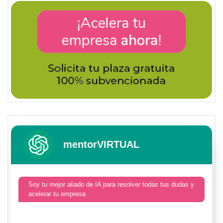
mentorVIRTUAL
Soy tu mejor aliado de IA para resolver todas tus dudas y
acelerar tu empresa