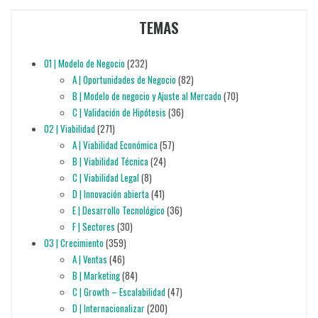
TEMAS
01 | Modelo de Negocio
(232)
A | Oportunidades de Negocio
(82)
B | Modelo de negocio y Ajuste al Mercado
(70)
C | Validación de Hipótesis
(36)
02 | Viabilidad
(271)
A | Viabilidad Económica
(57)
B | Viabilidad Técnica
(24)
C | Viabilidad Legal
(8)
D | Innovación abierta
(41)
E | Desarrollo Tecnológico
(36)
F | Sectores
(30)
03 | Crecimiento
(359)
A | Ventas
(46)
B | Marketing
(84)
C | Growth – Escalabilidad
(47)
D | Internacionalizar
(200)