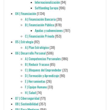
Internacionalización
(94)
Softlanding Europa
(106)
04 | Financiación
(1.134)
A | Financiación Bancaria
(30)
B | Financiación Pública
(878)
Ayudas y subvenciones
(787)
C | Financiación Privada
(153)
05 | Estrategia
(82)
A | Plan Estratégico
(38)
06 | Desarrollo Personal
(506)
A | Competencias Personales
(186)
B | Reducir Fracaso
(65)
C | Bloqueos del Emprendedor
(32)
D | Formación y Aprendizaje
(90)
E | Herramientas
(26)
F | Equipo Humano
(33)
H | Salud
(74)
07 | Ciberseguridad
(171)
08 | Sostenibilidad
(357)
09 | Para Mentores
(156)