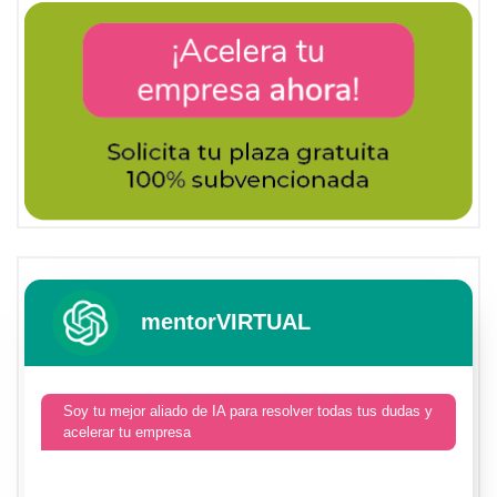
mentorVIRTUAL
Soy tu mejor aliado de IA para resolver todas tus dudas y
acelerar tu empresa