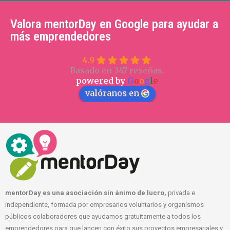
Valora mentorDay en Google para ayudar a
más emprendedores
4.9
Basado en 347 reseñas.
powered by
G
o
o
g
l
e
valóranos en
mentorDay es una asociación sin ánimo de lucro,
privada e
independiente, formada por empresarios voluntarios y organismos
públicos colaboradores que ayudamos gratuitamente a todos los
emprendedores para que lancen con éxito sus proyectos empresariales y