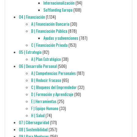
Internacionalización
(94)
Softlanding Europa
(108)
04 | Financiación
(1.134)
A | Financiación Bancaria
(30)
B | Financiación Pública
(878)
Ayudas y subvenciones
(787)
C | Financiación Privada
(153)
05 | Estrategia
(82)
A | Plan Estratégico
(38)
06 | Desarrollo Personal
(506)
A | Competencias Personales
(187)
B | Reducir Fracaso
(65)
C | Bloqueos del Emprendedor
(32)
D | Formación y Aprendizaje
(90)
E | Herramientas
(25)
F | Equipo Humano
(33)
H | Salud
(74)
07 | Ciberseguridad
(171)
08 | Sostenibilidad
(357)
09 | Para Mentores
(156)