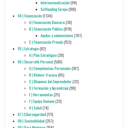
Internacionalización
(94)
Softlanding Europa
(108)
04 | Financiación
(1.134)
A | Financiación Bancaria
(30)
B | Financiación Pública
(878)
Ayudas y subvenciones
(787)
C | Financiación Privada
(153)
05 | Estrategia
(82)
A | Plan Estratégico
(38)
06 | Desarrollo Personal
(506)
A | Competencias Personales
(187)
B | Reducir Fracaso
(65)
C | Bloqueos del Emprendedor
(32)
D | Formación y Aprendizaje
(90)
E | Herramientas
(25)
F | Equipo Humano
(33)
H | Salud
(74)
07 | Ciberseguridad
(171)
08 | Sostenibilidad
(357)
09 | Para Mentores
(156)