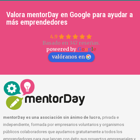
Valora mentorDay en Google para ayudar a
más emprendedores
4.9
Basado en 347 reseñas.
powered by
G
o
o
g
l
e
valóranos en
mentorDay es una asociación sin ánimo de lucro,
privada e
independiente, formada por empresarios voluntarios y organismos
públicos colaboradores que ayudamos gratuitamente a todos los
emprendedores para que lancen con éxito sus proyectos empresariales y