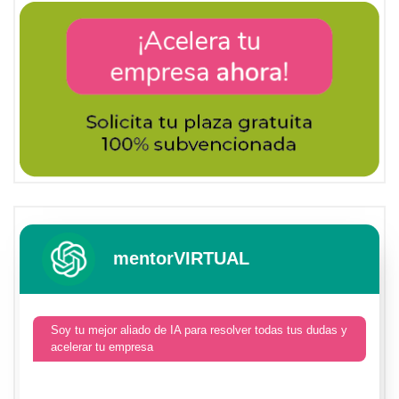
mentorVIRTUAL
Soy tu mejor aliado de IA para resolver todas tus dudas y
acelerar tu empresa