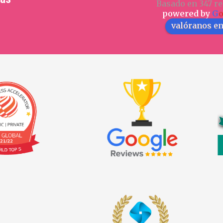
Basado en 347 re
powered by
G
valóranos e