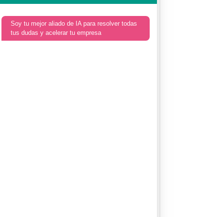
Soy tu mejor aliado de IA para resolver todas
tus dudas y acelerar tu empresa