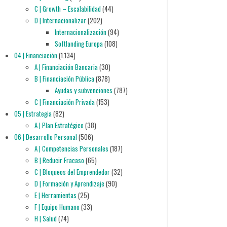
C | Growth – Escalabilidad
(44)
D | Internacionalizar
(202)
Internacionalización
(94)
Softlanding Europa
(108)
04 | Financiación
(1.134)
A | Financiación Bancaria
(30)
B | Financiación Pública
(878)
Ayudas y subvenciones
(787)
C | Financiación Privada
(153)
05 | Estrategia
(82)
A | Plan Estratégico
(38)
06 | Desarrollo Personal
(506)
A | Competencias Personales
(187)
B | Reducir Fracaso
(65)
C | Bloqueos del Emprendedor
(32)
D | Formación y Aprendizaje
(90)
E | Herramientas
(25)
F | Equipo Humano
(33)
H | Salud
(74)