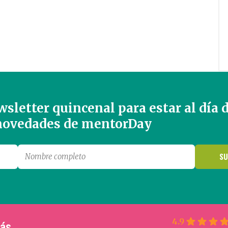
sletter quincenal para estar al día 
 novedades de mentorDay
4.9
más