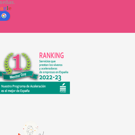
señas.
o
o
g
l
e
n