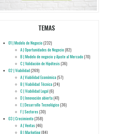
TEMAS
01 | Modelo de Negocio
(232)
A | Oportunidades de Negocio
(82)
B | Modelo de negocio y Ajuste al Mercado
(70)
C | Validación de Hipótesis
(36)
02 | Viabilidad
(269)
A | Viabilidad Económica
(57)
B | Viabilidad Técnica
(24)
C | Viabilidad Legal
(6)
D | Innovación abierta
(41)
E | Desarrollo Tecnológico
(36)
F | Sectores
(30)
03 | Crecimiento
(358)
A | Ventas
(46)
B | Marketing
(84)