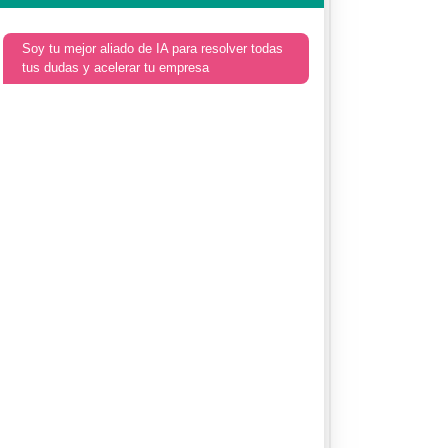
Soy tu mejor aliado de IA para resolver todas
tus dudas y acelerar tu empresa