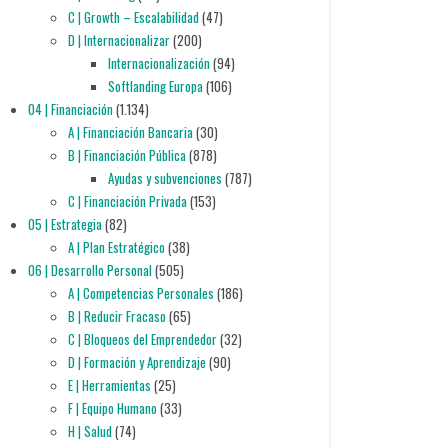
C | Growth – Escalabilidad
(47)
D | Internacionalizar
(200)
Internacionalización
(94)
Softlanding Europa
(106)
04 | Financiación
(1.134)
A | Financiación Bancaria
(30)
B | Financiación Pública
(878)
Ayudas y subvenciones
(787)
C | Financiación Privada
(153)
05 | Estrategia
(82)
A | Plan Estratégico
(38)
06 | Desarrollo Personal
(505)
A | Competencias Personales
(186)
B | Reducir Fracaso
(65)
C | Bloqueos del Emprendedor
(32)
D | Formación y Aprendizaje
(90)
E | Herramientas
(25)
F | Equipo Humano
(33)
H | Salud
(74)