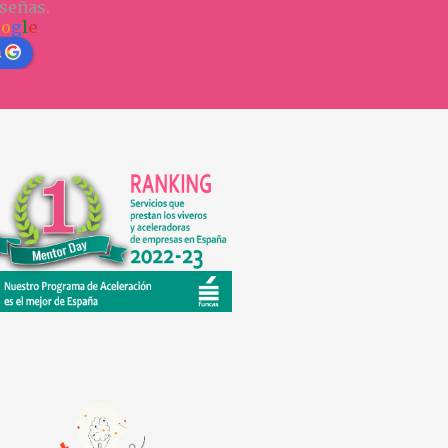
señas.
o
o
g
l
e
n