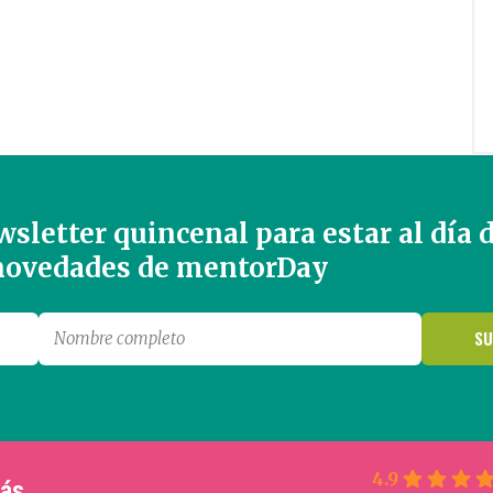
sletter quincenal para estar al día 
 novedades de mentorDay
4.9
más