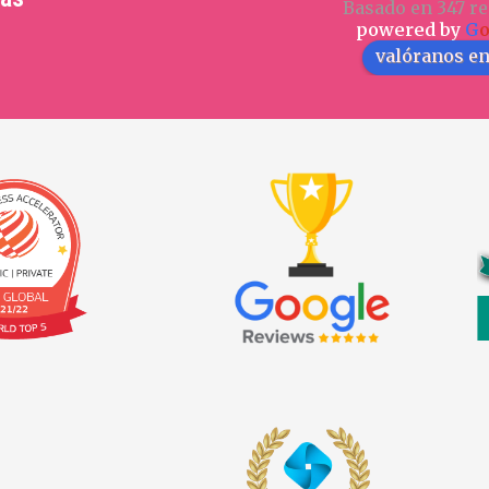
Basado en 347 re
powered by
G
valóranos e