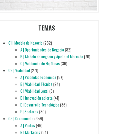
TEMAS
01 | Modelo de Negocio
(232)
A | Oportunidades de Negocio
(82)
B | Modelo de negocio y Ajuste al Mercado
(70)
C | Validación de Hipótesis
(36)
02 | Viabilidad
(271)
A | Viabilidad Económica
(57)
B | Viabilidad Técnica
(24)
C | Viabilidad Legal
(8)
D | Innovación abierta
(41)
E | Desarrollo Tecnológico
(36)
F | Sectores
(30)
03 | Crecimiento
(359)
A | Ventas
(46)
B | Marketing
(84)