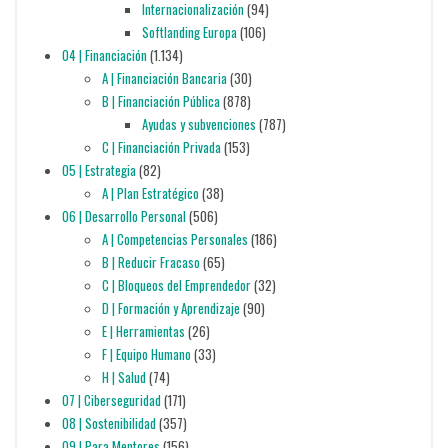
Internacionalización
(94)
Softlanding Europa
(106)
04 | Financiación
(1.134)
A | Financiación Bancaria
(30)
B | Financiación Pública
(878)
Ayudas y subvenciones
(787)
C | Financiación Privada
(153)
05 | Estrategia
(82)
A | Plan Estratégico
(38)
06 | Desarrollo Personal
(506)
A | Competencias Personales
(186)
B | Reducir Fracaso
(65)
C | Bloqueos del Emprendedor
(32)
D | Formación y Aprendizaje
(90)
E | Herramientas
(26)
F | Equipo Humano
(33)
H | Salud
(74)
07 | Ciberseguridad
(171)
08 | Sostenibilidad
(357)
09 | Para Mentores
(156)