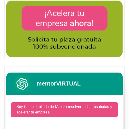
mentorVIRTUAL
Soy tu mejor aliado de IA para resolver todas tus dudas y
acelerar tu empresa