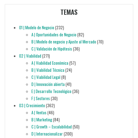
TEMAS
01 | Modelo de Negocio
(232)
A | Oportunidades de Negocio
(82)
B | Modelo de negocio y Ajuste al Mercado
(70)
C | Validación de Hipótesis
(36)
02 | Viabilidad
(271)
A | Viabilidad Económica
(57)
B | Viabilidad Técnica
(24)
C | Viabilidad Legal
(8)
D | Innovación abierta
(41)
E | Desarrollo Tecnológico
(36)
F | Sectores
(30)
03 | Crecimiento
(362)
A | Ventas
(46)
B | Marketing
(84)
C | Growth – Escalabilidad
(50)
D | Internacionalizar
(200)